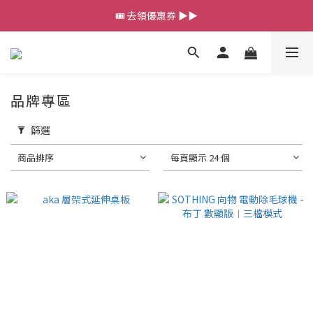
🎟️ 去領優惠券 ▶▶
💰新會員送 $88 購物金
💰新會員送 $88 購物金
品牌專區
篩選
商品排序
每頁顯示 24 個