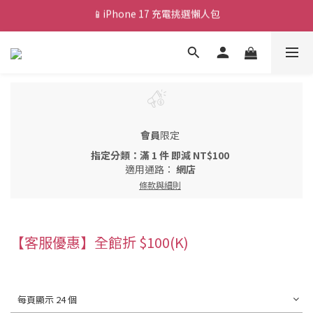
💰新會員送 $88 購物金
🎟️ 去領優惠券 ▶▶
💰新會員送 $88 購物金
會員
限定
指定分類：滿 1 件 即減 NT$100
適用通路：
網店
條款與細則
【客服優惠】全館折 $100(K)
每頁顯示 24 個