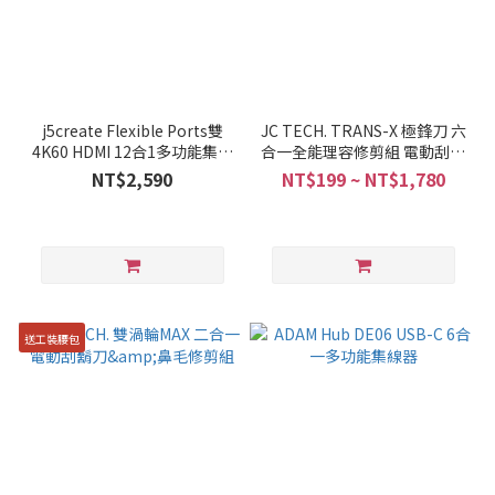
j5create Flexible Ports雙
JC TECH. TRANS-X 極鋒刀 六
4K60 HDMI 12合1多功能集線
合一全能理容修剪組 電動刮鬍
器－JCD367
刀/體毛刀/鼻毛刀/頭髮修剪刀
NT$2,590
NT$199 ~ NT$1,780
送工裝腰包