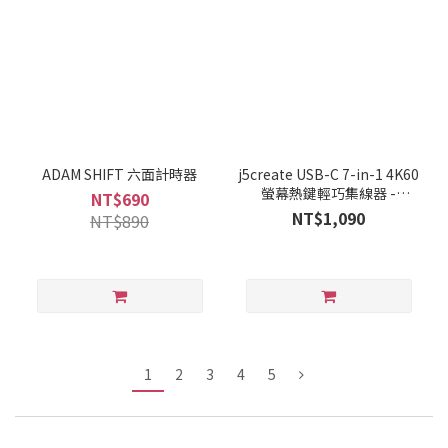
ADAM SHIFT 六面計時器
j5create USB-C 7-in-1 4K60
螢幕熱鍵輕巧集線器 -
NT$690
JCD3002
NT$1,090
NT$890
1
2
3
4
5