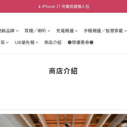
📱iPhone 17 充電挑選懶人包
💰新會員送 $88 購物金
🎟️ 去領優惠券 ▶▶
熱銷品牌
耳機／喇叭
充電周邊
手機周邊／智慧穿戴
💰新會員送 $88 購物金
專區
UB搶先報
商店介紹
🟠領優惠券🟠
商店介紹