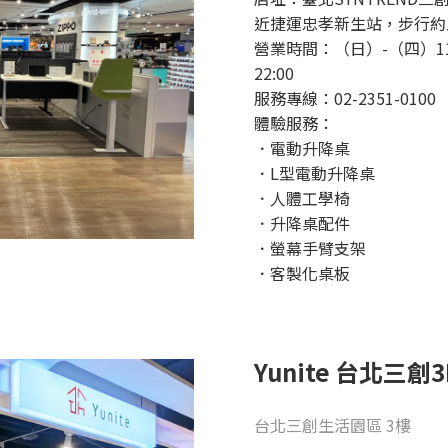
近捷運忠孝新生站，步行約
營業時間：（日）-（四）11:
22:00
服務專線：02-2351-0100
體驗服務：
．電動升降桌
．L型電動升降桌
．人體工學椅
．升降桌配件
．螢幕手臂支架
．客製化桌板
Yunite
台北三創
3
台北三創生活園區 3樓