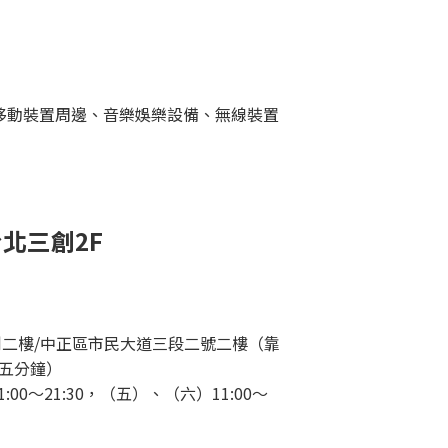
移動裝置周邊、音樂娛樂設備、無線裝置
台北三創
2F
三創二樓/中正區市民大道三段二號二樓（靠
五分鐘）
00～21:30，（五）、（六）11:00～