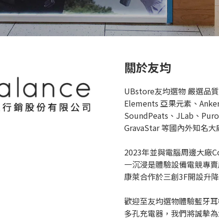
關於友均
UBstore友均選物 嚴選
Elements 亞果元素、Anke
SoundPeats、JLab、P
GravaStar 等國內外知
2023年並與電腦周邊大廠Co
一沉浸是體驗設備電競專賣店
康萊合作於三創3F開設升
歡迎至友均選物體驗藍牙耳
多孔充電器，我們將誠摰為