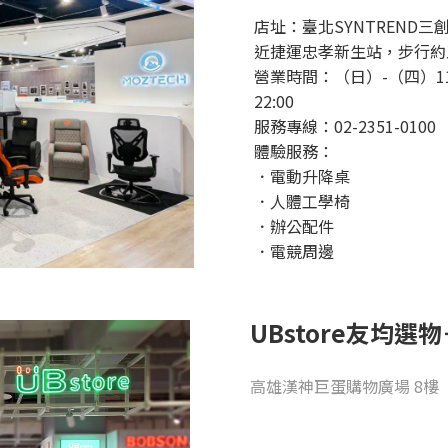
店址：臺北SYNTREND
近捷運忠孝新生站，步行約
營業時間：（日）-（四）11:
22:00
服務專線：02-2351-0100
體驗服務：
．電動升降桌
．人體工學椅
．辦公配件
．電競周邊
UBstore友均選
高雄漢神巨蛋購物廣場 8樓