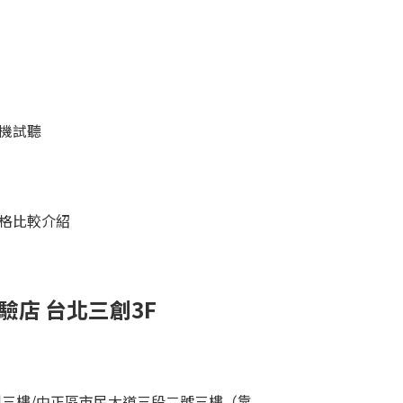
機試聽
格比較介紹
驗店
台北三創3
F
三創三樓/中正區市民大道三段二號三樓（靠