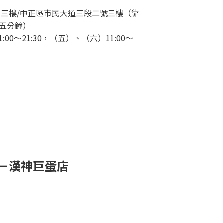
三創三樓/中正區市民大道三段二號三樓（靠
五分鐘）
00～21:30，（五）、（六）11:00～
物－漢神巨蛋店