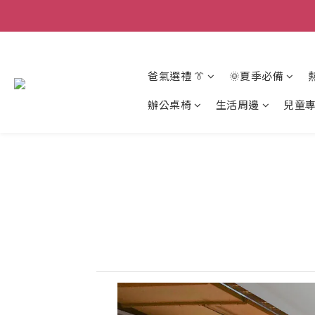
爸氣選禮 👔
🌞夏季必備
辦公桌椅
生活周邊
兒童