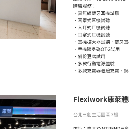
體驗服務：
．真無線藍牙耳機試聽
．耳罩式耳機試聽
．入耳式耳機試聽
．耳塞式耳機試聽
．耳機擴大器試聽．藍牙耳
．手機隨身碟OTG試用
．備份豆腐試用
．多款行動電源體驗
．多款充電器體驗充電、規
Flexiwork
康萊
體
台北三創生活園區 3樓
店址：臺北SYNTREND