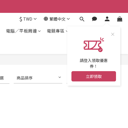
$
TWD
繁體中文
電腦／平板周邊
電競專區
請登入領取優惠
券！
立即領取
選
商品排序
每頁顯示 24 個