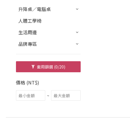
升降桌／電腦桌
人體工學椅
生活周邊
品牌專區
套用篩選
(0/20)
價格 (NT$)
~