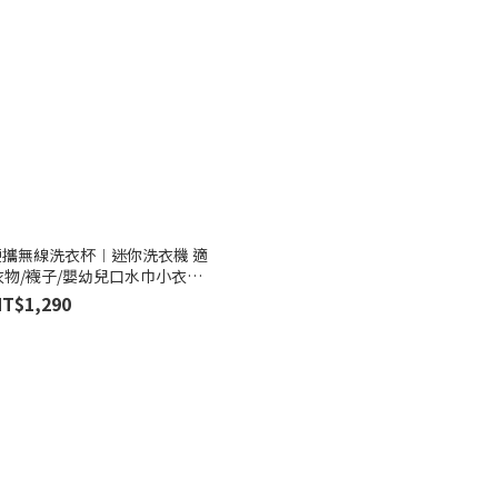
.2L 便攜無線洗衣杯︱迷你洗衣機 適
衣物/襪子/嬰幼兒口水巾小衣物
無線清洗機
NT$1,290