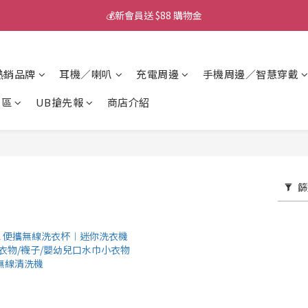
💰新會員送 $88 購物金
💰新會員送 $88 購物金
📱iPhone 17 充電挑選懶人包
熱銷品牌
耳機／喇叭
充電周邊
手機周邊／智慧穿戴
💰新會員送 $88 購物金
專區
UB搶先報
商店介紹
篩