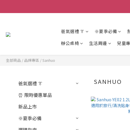
爸氣選禮 👔
🌞夏季必備
辦公桌椅
生活周邊
兒童
全部商品
/
品牌專區
/
Sanhuo
SANHUO
爸氣選禮 👔
⏰ 限時優惠單品
新品上市
🌞夏季必備
選購指南