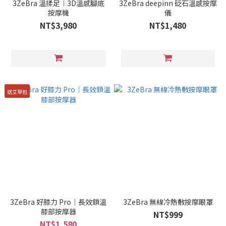
3ZeBra 溫揉足︱3D溫感腳底
3ZeBra deepinn 砭石溫感按摩
按摩機
儀
NT$3,980
NT$1,480
送艾草包
3ZeBra 好膝力 Pro｜長效鎖溫
3ZeBra 無線冷熱敷按摩眼罩
膝部按摩器
NT$999
NT$1,580