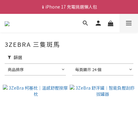
📱iPhone 17 充電挑選懶人包
💰新會員送 $88 購物金
🎟️ 去領優惠券 ▶▶
💰新會員送 $88 購物金
3ZEBRA 三隻斑馬
篩選
商品排序
每頁顯示 24 個