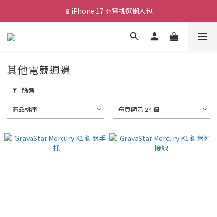
📱iPhone 17 充電挑選懶人包
💰新會員送 $88 購物金
🎟️ 去領優惠券 ▶▶
💰新會員送 $88 購物金
其他電競週邊
篩選
商品排序
每頁顯示 24 個