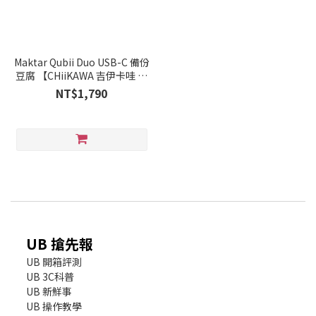
Maktar Qubii Duo USB-C 備份
豆腐 【CHiiKAWA 吉伊卡哇 】
蘋果安卓通用
NT$1,790
UB 搶先報
UB 開箱評測
UB 3C科普
UB 新鮮事
UB 操作教學