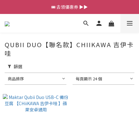
💰新會員送 $88 購物金
🎟️ 去領優惠券 ▶▶
💰新會員送 $88 購物金
QUBII DUO【聯名款】CHIIKAWA 吉伊卡
哇
篩選
商品排序
每頁顯示 24 個