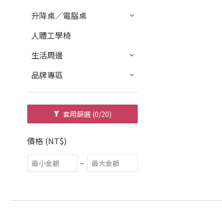
升降桌／電腦桌
人體工學椅
生活周邊
品牌專區
套用篩選
(0/20)
價格 (NT$)
~