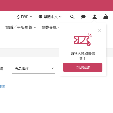
$
TWD
繁體中文
電腦／平板周邊
電競專區
請登入領取優惠
券！
立即領取
選
商品排序
每頁顯示 24 個