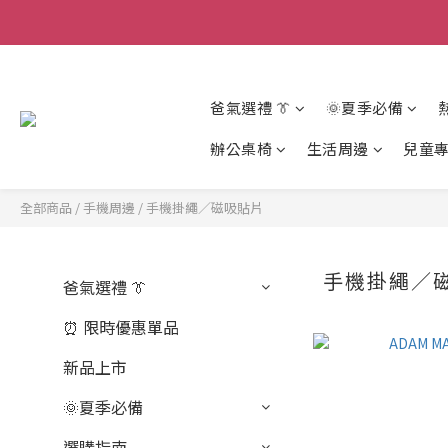
爸氣選禮 👔
🌞夏季必備
辦公桌椅
生活周邊
兒童
全部商品
/
手機周邊
/
手機掛繩／磁吸貼片
手機掛繩／
爸氣選禮 👔
⏰ 限時優惠單品
新品上市
🌞夏季必備
選購指南