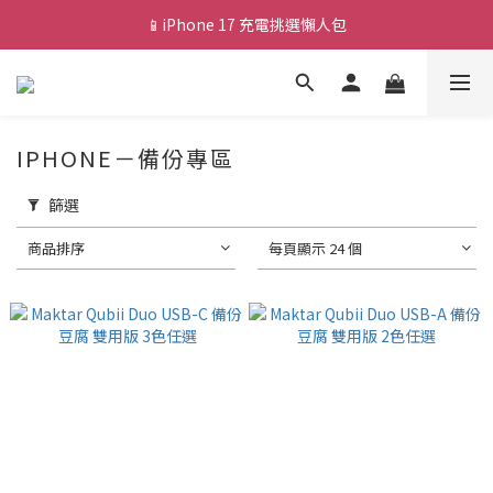
📱iPhone 17 充電挑選懶人包
💰新會員送 $88 購物金
🎟️ 去領優惠券 ▶▶
💰新會員送 $88 購物金
IPHONE－備份專區
篩選
商品排序
每頁顯示 24 個