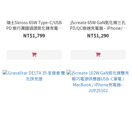
瑞士Skross 65W Type-C/USB
j5create 65W GaN氮化鎵三孔
PD 旅行萬國插頭氮化鎵充電器
PD/QC極速充電器 - iPhone/安
(1A1C)
卓手機/筆電/遊戲機(附旅行萬
NT$1,799
NT$1,290
國轉接頭組)– JUP3565V