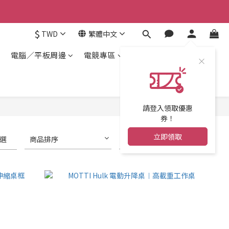
$
TWD
繁體中文
電腦／平板周邊
電競專區
請登入領取優惠
券！
立即領取
選
商品排序
每頁顯示 24 個