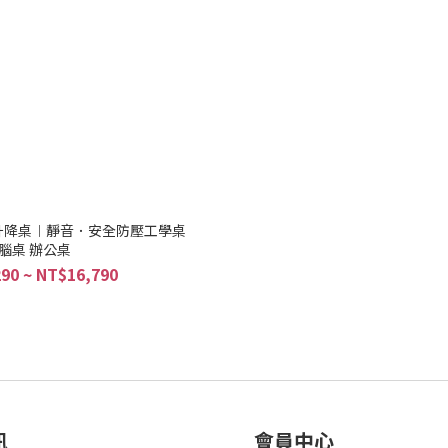
3 電動升降桌︱靜音．安全防壓工學桌
腦桌 辦公桌
90 ~ NT$16,790
訊
會員中心