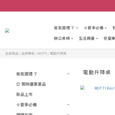
爸氣選禮 👔
🌞夏季必備
辦公桌椅
生活周邊
兒童
全部商品
/
品牌專區
/
MOTTI
/
電動升降桌
電動升降桌
爸氣選禮 👔
⏰ 限時優惠單品
新品上市
🌞夏季必備
選購指南