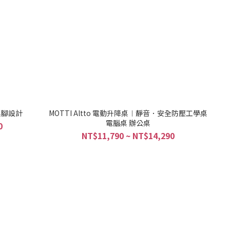
形桌腳設計
MOTTI Altto 電動升降桌︱靜音．安全防壓工學桌
電腦桌 辦公桌
0
NT$11,790 ~ NT$14,290