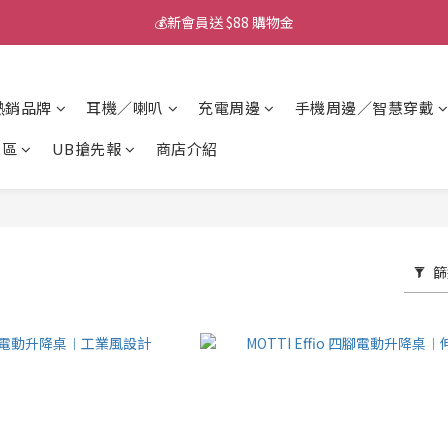
💰新會員送 $88 購物金
💰新會員送 $88 購物金
📱iPhone 17 充電挑選懶人包
熱銷品牌
耳機／喇叭
充電周邊
手機周邊／智慧穿戴
💰新會員送 $88 購物金
專區
UB搶先報
商店介紹
篩