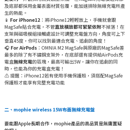
及底部都採用金屬表面材質包覆，能加速排除無線充電所產
生的熱能。
📱
For iPhone12
：將iPhone12輕輕放上，手機就會跟
MagSafe貼合充電，不管
直放橫放都可緊緊依附
不掉落！在
支架與磁吸模組接觸處設計可調整充電盤方向，角度可上下
垂直45度，你可以找到最適合充電、追劇的角度！
🎧
For AirPods
：OMNIA M2 MagSafe與原廠的MagSafe差
最多的除了有不鏽鋼支架外，在底部還有提供給AirPods充
電盒
無線充電
的區塊，最高可輸出5W，讓你在追劇的同
時，也能為你的充電盒充電！
⚠️ 提醒：iPhone12若有使用手機保護殼，須搭配MagSafe
保護殼才能享有完整充電功能
二、mophie wireless 15W布面無線充電盤
要能跟Apple長期合作，mophie產品的高品質是無庸置疑