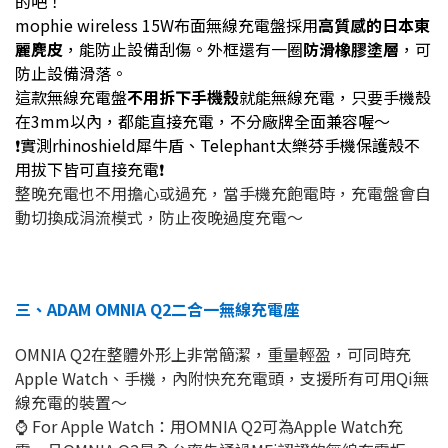
的吧！
mophie wireless 15W布面無線充電盤
採用
高質感的日本東
麗麂皮
，能防止設備刮傷。外框還有一圈
防滑橡膠塗層
，可
防止設備滑落。
這款無線充電盤
不用拆下手機殼
就能無線充電，只要手機殼
在3mm以內，都能直接充電，不分廠牌全面兼容喔～
❗️實測rhinoshield犀牛盾、Telephant太樂芬手機保護殼不
用拔下皆可直接充電
❗️
整晚充電也不用擔心或過充，當手機充飽電時，充電盤會自
動切換成涓流模式，防止夜晚過度充電～
三、ADAM OMNIA Q2二合一無線充電座
OMNIA Q2在整體外形上非常簡潔，重量輕盈，可同時充
Apple Watch、手機，內附快充充電頭，支援所有可用Qi無
線充電的裝置～
⌚️ For Apple Watch：用OMNIA Q2可為Apple Watch充