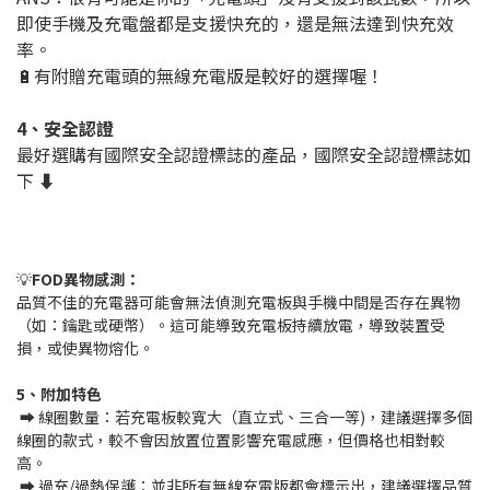
即使手機及充電盤都是支援快充的，還是無法達到快充效
率。
🔋有附贈充電頭的無線充電版是較好的選擇喔！
4、安全認證
最好選購有國際安全認證標誌的產品，國際安全認證標誌如
下 ⬇️
💡
FOD異物感測：
品質不佳的充電器可能會無法偵測充電板與手機中間是否存在異物
（如：鑰匙或硬幣）。這可能導致充電板持續放電，導致裝置受
損，或使異物熔化。
5、附加特色
➡️ 線圈數量：若充電板較寬大（直立式、三合一等)，建議選擇多個
線圈的款式，較不會因放置位置影響充電感應，但價格也相對較
高。
➡️ 過充/過熱保護：並非所有無線充電版都會標示出，建議選擇品質