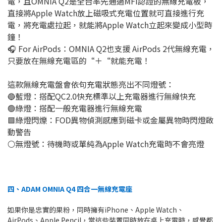
電，且OMNIA Q2是全台率先通過MFi認證的無線充電板，
直接將Apple Watch放上磁吸式充電位置就可直接進行充
電，將充電處拉起，就能將Apple Watch立起來變成小型時
鐘！
🎧 For AirPods：OMNIA Q2也支援 AirPods 2代無線充電，
只要放在無線充電區的“＋“就能充電！
這款無線充電盤會依句充電狀態亮出不同燈號：
🔵藍燈：搭配QC2.0快充標準以上充電器進行無線快充
🟢綠燈：搭配一般充電器進行無線充電
🟩綠燈閃爍：FOD異物偵測感應到磁卡或金屬異物時閃燈啟
動警告
⚪️無燈號：待機時或單純為Apple Watch充電時不會亮燈
四、ADAM OMNIA Q4 四合一無線充電座
如果你是忠實的果粉，同時擁有iPhone、Apple Watch、
AirPods、Apple Pencil，當這些裝置同時放在桌上充電時，感覺都