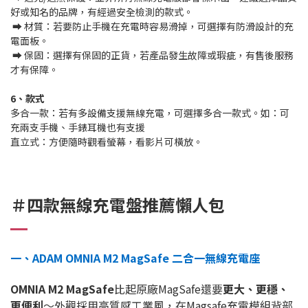
好或知名的品牌，有經過安全檢測的款式。
➡️ 材質：若要防止手機在充電時容易滑掉，可選擇有防滑設計的充
電面板。
➡️ 保固：選擇有保固的正貨，若產品發生故障或瑕疵，有售後服務
才有保障。
6、款式
多合一款：若有多設備支援無線充電，可選擇多合一款式。如：可
充兩支手機、手錶耳機也有支援
直立式：方便隨時觀看螢幕，看影片可橫放。
＃四款無線充電盤推薦懶人包
一、ADAM OMNIA M2 MagSafe 二合一無線充電座
OMNIA M2 MagSafe
比起原廠MagSafe還要
更大、更穩、
更便利
～外觀採用高質感工業風，在Magsafe充電模組背部