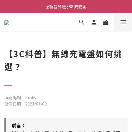
💰新會員送 $88 購物金
💰新會員送 $88 購物金
📱iPhone 17 充電挑選懶人包
💰新會員送 $88 購物金
【3C科普】無線充電盤如何挑
選？
撰寫編輯：Emily
發佈日期：2021/07/02
前言：