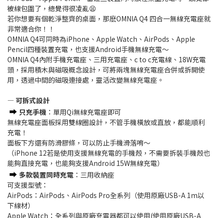
被線包圍了，總覺得很凌亂😫
若你想要有個乾淨整齊的桌面，那麽OMNIA Q4 四合一無線充電座就
非常適合你！！
OMNIA Q4可同時為iPhone、Apple Watch、AirPods、Apple
Pencil四種裝置充電，也支援Android手機無線充電～
OMNIA Q4內附手機充電座、三用充電座、c to c充電線、18W充電
頭，採用積木與磁吸概念設計，可將兩塊無線充電座合併或拆開使
用，透過中間的磁吸連接處，靈活改變無線充電座。
— 可拆式設計
➡️
只充手機
：單用Qi無線充電座即可
無線充電座面板採用雙線圈設計，不管手機橫放或直放，都能順利
充電！
面板下方還有防滑膠條，可以防止手機滑落唷～
（iPhone 12若是使用支援無線充電的手機殼，不需要拆裝手機殼也
能夠直接充電，也能夠支援Android 15W無線充電）
➡️
多款裝置同時充電
：三用收納座
可支援型號：
AirPods：AirPods、AirPods Pro全系列（使用原廠USB-A 1m以
下線材）
Apple Watch：全系列與原廠充電器都可以使用(使用原廠USB-A