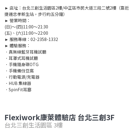
► 店址：台北三創生活園區2樓/中正區市民大道三段二號2樓（靠近
捷運忠孝新生站，步行約五分鐘）
► 營業時間：
(日)～(四)11:00～21:30
(五)、(六)11:00～22:00
► 服務專線：02-2358-1332
► 體驗服務：
．真無線藍牙耳機試聽
．耳罩式耳機試聽
．手機隨身碟OTG
．手機備份豆腐
．行動電源/充電器
．HUB 集線器
．SpinFit耳塞
Flexiwork
康萊
體驗店
台北三創3
F
台北三創生活園區 3樓