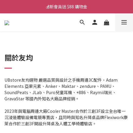
💰新會員送 $88 購物金
💰新會員送 $88 購物金
📱iPhone 17 充電挑選懶人包
💰新會員送 $88 購物金
關於友均
UBstore友均選物 嚴選品質與設計之手機周邊3C配件，Adam
Elements 亞果元素、Anker、Maktar、zendure、PAMU、
SoundPeats、JLab、Puro兒童耳機、+886、Raymii瑞米、
GravaStar 等國內外知名大廠品牌經銷。
2023年與電腦周邊大廠Cooler Master合作於三創3F設立全台唯一
沉浸是體驗設備電競專賣店，且同時與知名升降桌品牌Flexiwork康
萊合作於三創3F開設升降桌及人體工學椅體驗店。