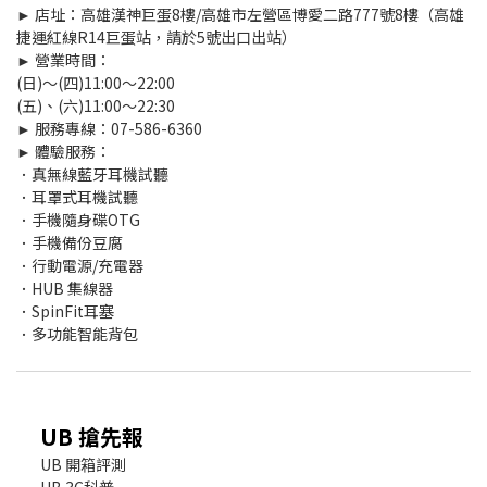
► 店址：高雄漢神巨蛋8樓/高雄市左營區博愛二路777號8樓（高雄
捷運紅線R14巨蛋站，請於5號出口出站）
► 營業時間：
(日)～(四)11:00～22:00
(五)、(六)11:00～22:30
► 服務專線：07-586-6360
► 體驗服務：
．真無線藍牙耳機試聽
．耳罩式耳機試聽
．手機隨身碟OTG
．手機備份豆腐
．行動電源/充電器
．HUB 集線器
．SpinFit耳塞
．多功能智能背包
UB 搶先報
UB 開箱評測