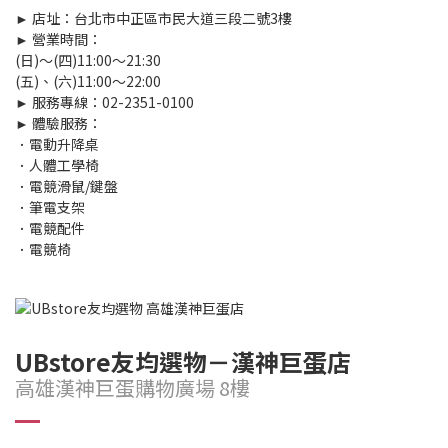
► 店址：台北市中正區市民大道三段二號3樓
► 營業時間：
(日)～(四)11:00～21:30
(五)、(六)11:00～22:00
► 服務專線：02-2351-0100
► 體驗服務：
．電動升降桌
．人體工學椅
．電競滑鼠/鍵盤
．筆電支架
．電競配件
．電競椅
UBstore友均選物－漢神巨蛋店
高雄漢神巨蛋購物廣場 8樓