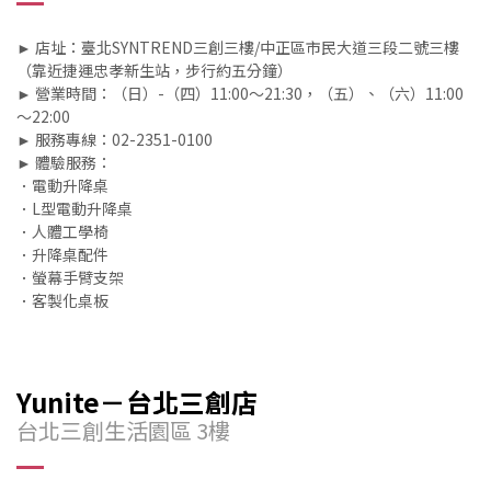
► 店址：臺北SYNTREND三創三樓/中正區市民大道三段二號三樓
（靠近捷運忠孝新生站，步行約五分鐘）
► 營業時間：（日）-（四）11:00～21:30，（五）、（六）11:00
～22:00
► 服務專線：02-2351-0100
► 體驗服務：
．電動升降桌
．L型電動升降桌
．人體工學椅
．升降桌配件
．螢幕手臂支架
．客製化桌板
Yunite－台北三創店
台北三創生活園區 3樓