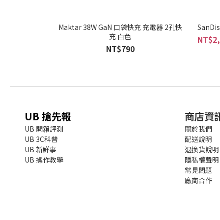
Maktar 38W GaN 口袋快充 充電器 2孔快
SanDi
充 白色
NT$2,
NT$790
UB 搶先報
商店資
UB 開箱評測
關於我們
UB 3C科普
配送說明
UB 新鮮事
退換貨說明
UB 操作教學
隱私權聲明
常見問題
廠商合作