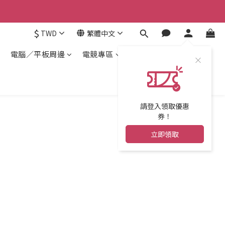
$
TWD
繁體中文
電腦／平板周邊
電競專區
請登入領取優惠
券！
立即領取