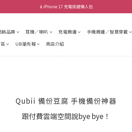
📱iPhone 17 充電挑選懶人包
💰新會員送 $88 購物金
💰新會員送 $88 購物金
熱銷品牌
耳機／喇叭
充電周邊
手機周邊／智慧穿戴
專區
UB搶先報
商店介紹
Qubii 備份豆腐 手機備份神器
跟付費雲端空間說bye bye！