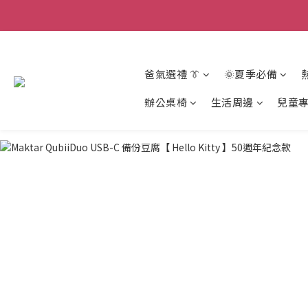
爸氣選禮 👔
🌞夏季必備
辦公桌椅
生活周邊
兒童