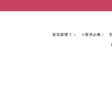
爸氣選禮 👔
🌞夏季必備