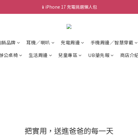
📱iPhone 17 充電挑選懶人包
💰新會員送 $88 購物金
💰新會員送 $88 購物金
熱銷品牌
耳機／喇叭
充電周邊
手機周邊／智慧穿戴
辦公桌椅
生活周邊
兒童專區
UB搶先報
商店介
把實用，送進爸爸的每一天