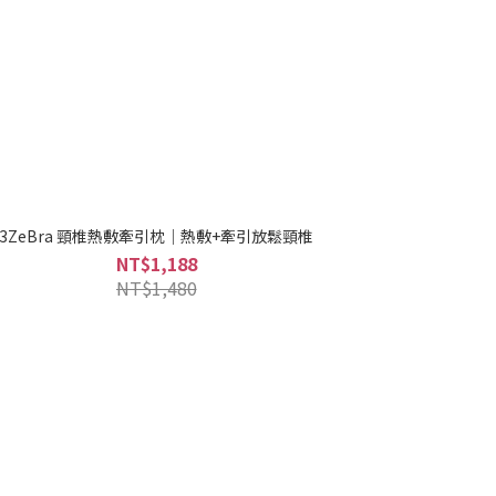
3ZeBra 頸椎熱敷牽引枕｜熱敷+牽引放鬆頸椎
NT$1,188
NT$1,480