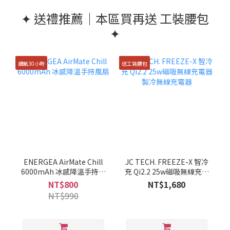
✦ 送禮推薦｜本區買再送 工裝腰包
✦
續航30小時
送工裝腰包
ENERGEA AirMate Chill
JC TECH. FREEZE-X 智冷
6000mAh 冰感降溫手持風
充 Qi2.2 25w磁吸無線充電
扇
器 製冷無線充電器
NT$800
NT$1,680
NT$990