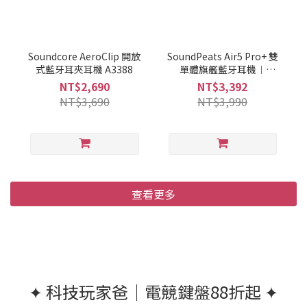
Soundcore AeroClip 開放
SoundPeats Air5 Pro+ 雙
式藍牙耳夾耳機 A3388
單體旗艦藍牙耳機︱
xMEMS + 動圈 雙單體
NT$2,690
NT$3,392
NT$3,690
NT$3,990
查看更多
✦ 科技玩家爸｜電競鍵盤88折起 ✦