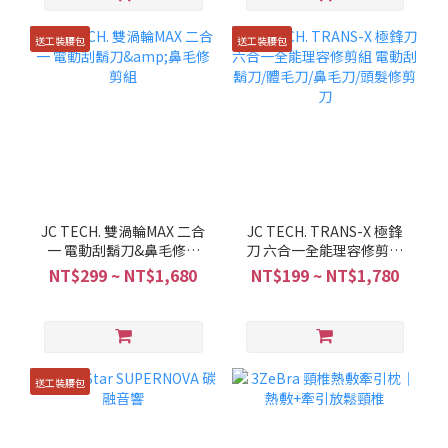
送工裝腰包
送工裝腰包
JC TECH. 雙渦輪MAX 二合
JC TECH. TRANS-X 極鋒
一 電動刮鬍刀&鼻毛修剪
刀 六合一全能理容修剪組
組
電動刮鬍刀/體毛刀/鼻毛
NT$299 ~ NT$1,680
NT$199 ~ NT$1,780
刀/頭髮修剪刀
送工裝腰包