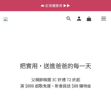
💰新會員送 $88 購物金
🎟️ 去領優惠券 ▶▶
💰新會員送 $88 購物金
把實用，送進爸爸的每一天
父親節精選 3C 好禮 72 折起
滿 $888 超取免運・新會員送 $88 購物金