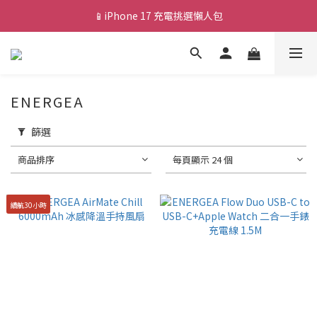
📱iPhone 17 充電挑選懶人包
💰新會員送 $88 購物金
🎟️ 去領優惠券 ▶▶
💰新會員送 $88 購物金
ENERGEA
篩選
商品排序
每頁顯示 24 個
續航30小時