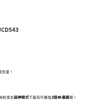
CD543
能支援！
延伸模式
2個4K畫面
解析度在
下最高可播放
喔！