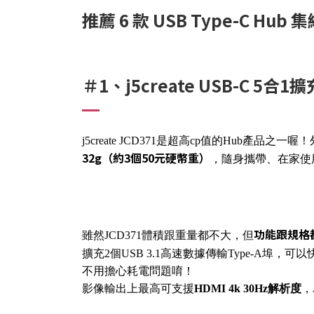
推薦 6 款 USB Type-C Hub 
＃1、j5create USB-C 5合
j5create JCD371是超高cp值的Hu
32g（約3個50元硬幣重）
，隨身攜帶、在家使
功能跟規格
雖然JCD371體積跟重量都不大，但
擴充2個USB 3.1高速數據傳輸Type-A埠，可
不用擔心耗電問題唷！
影像輸出上最高可支援
HDMI 4k 30Hz解析度
，