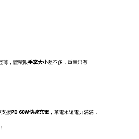
手掌大小
度輕薄，體積跟
差不多，重量只有
PD 60W快速充電
時支援
，筆電永遠電力滿滿，
！