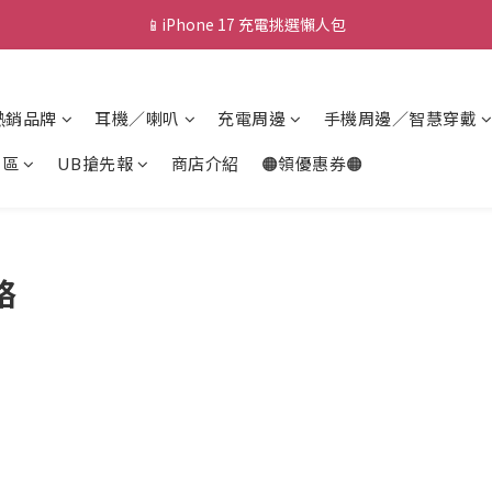
📱iPhone 17 充電挑選懶人包
💰新會員送 $88 購物金
🎟️ 去領優惠券 ▶▶
熱銷品牌
耳機／喇叭
充電周邊
手機周邊／智慧穿戴
💰新會員送 $88 購物金
專區
UB搶先報
商店介紹
🟠領優惠券🟠
略