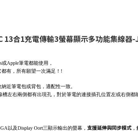
ype-C 13合1充電傳輸3螢幕顯示多功能集線器-J
s或Apple筆電都能使用，
它都有，所有願望一次滿足！!
同收納近筆電包或背包，適配性一致。
，線槽左右兩側都有出現孔，對於筆電的連接插孔位置左或右側都
支援延伸與同步模式
A以及Display Oort三顯示輸出的螢幕，
，