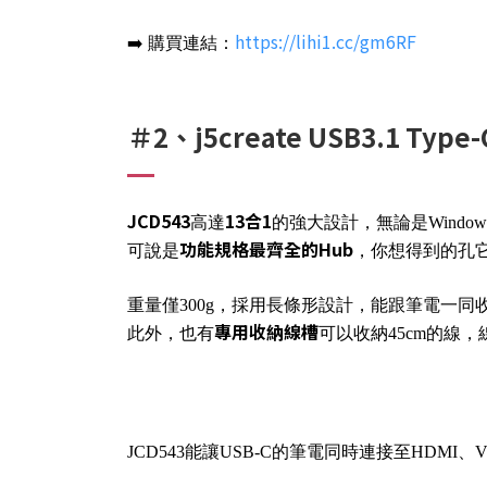
https://lihi1.cc/gm6RF
➡️ 購買連結：
＃2、j5create USB3.1 T
JCD543
13合1
高達
的強大設計，無論是Window
功能規格最齊全的Hub
可說是
，你想得到的孔
重量僅300g，採用長條形設計，能跟筆電一
專用收納線槽
此外，也有
可以收納45cm的線
JCD543能讓USB-C的筆電同時連接至HDMI、VG