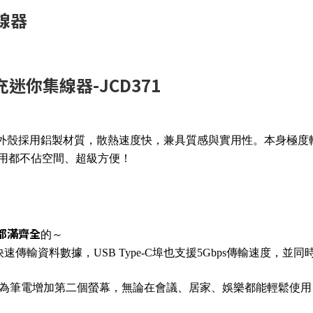
集線器
1擴充迷你集線器-JCD371
b產品之一喔！外殼採用鋁製材質，散熱速度快，兼具質感與實用性。本身極
用都不佔空間、超級方便！
都滿齊全
的～
以快速傳輸
資料數據
，USB Type-C埠也支援5Gbps傳輸速度，並同
為筆電增加第二個螢幕，無論在會議、居家、娛樂都能輕鬆使用