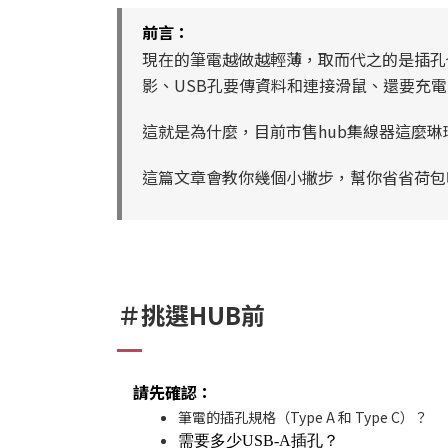
前言：
現在的筆電越做越輕薄，取而代之的是插孔也越
影、USB孔要傳資料和連接滑鼠、還要充電
這就是為什麼，目前市售hub集線器這麼
這篇文章會
教你幾個小撇步，幫你
省省荷包
＃挑選HUB前
請先確認：
筆電的插孔規格（Type A 和 Type C）？
需要多少USB-A插孔？