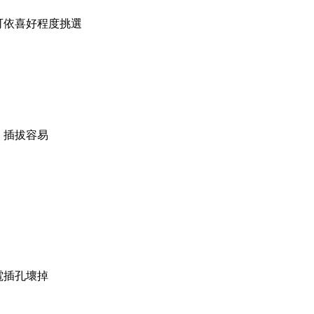
可依喜好程度挑選
、插拔容易
電插孔壞掉