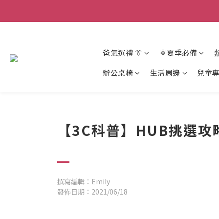
爸氣選禮 👔
🌞夏季必備
辦公桌椅
生活周邊
兒童
【3C科普】HUB挑選攻
撰寫編輯：Emily
發佈日期：2021/06/18