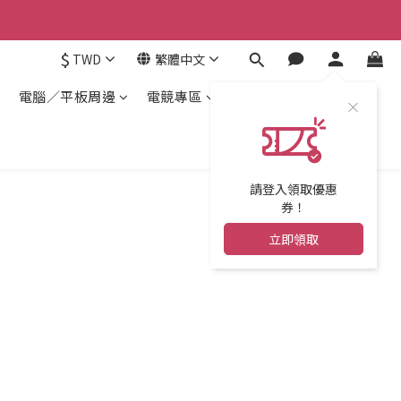
$
TWD
繁體中文
電腦／平板周邊
電競專區
請登入領取優惠
券！
立即領取