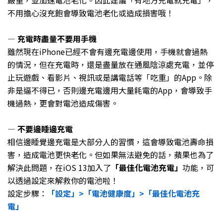
嚴重，並加速電池老化。因此建議「有地方充電就充電」，
不用擔心沒充飽會導致電池老化或造成損害哦！
— 充電時盡量不要用手機
雖然現在iPhone已經不會有邊充電邊使用，手機就會過熱
的情況，但在充電時，還是盡量放在通風陰涼處充電，並停
止玩遊戲、看影片、視訊或是講電話等「吃重」的App。除
非是逼不得已，否則邊充電邊用大量耗電的App，會導致手
機過熱，更會對電池造成傷害。
— 不要邊睡邊充電
相信邊睡覺邊充電是大部分人的習慣，這會導致電池壽命損
害，造成電池更快老化。但如果無法避免的話，蘋果也為了
解決此問題，在iOS 13加入了
「最佳化電池充電」
功能，可
以透過設定來解救你的電池啦！
設定步驟：
「設定」>「電池健康度」>「最佳化電池充
電」