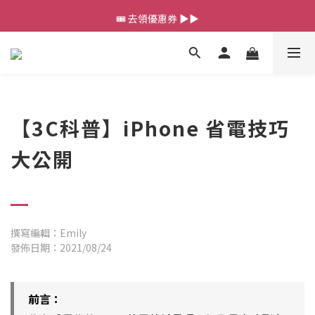
💰新會員送 $88 購物金
🎟️ 去領優惠券 ▶▶
💰新會員送 $88 購物金
【3C科普】
iPhone 省電技巧
大公開
撰寫編輯：Emily
發佈日期：2021/08/24
前言：