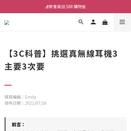
💰新會員送 $88 購物金
💰新會員送 $88 購物金
📱iPhone 17 充電挑選懶人包
💰新會員送 $88 購物金
【3C科普】
挑選真無線耳機3
主要3次要
撰寫編輯：Emily
發佈日期：2021/07/16
前言：