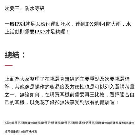
次要三、防水等級
一般IPX4就足以應付運動汗水，達到IPX6則可防大雨，水
上活動則需要IPX7才足夠喔！
總結：
上面為大家整理了在挑選真無線的主要重點及次要挑選標
準，其他像是操作的容易度及方便性也是可以列入選購考量
之一。無論如何，在購買耳機前需要再三比較，選擇適合自
己的耳機，以免花了錢卻無法享受到該有的體驗喔！
#
#
#
#
#
#
#
#
真無線藍牙耳機
真無線
耳機
藍芽
藍牙耳機
藍牙耳機推薦
#
挑選藍牙耳機
真無線藍牙耳機推薦
真無
#
線耳機推薦
無線耳機推薦