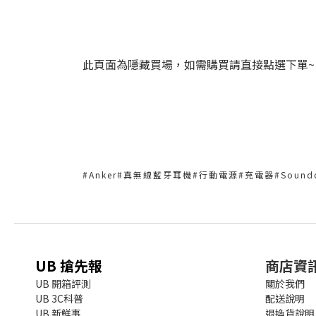
此頁面為隱藏買場，如需購買請直接點選下單~
#Anker#真無線藍牙耳機#行動電源#充電器#Soundcore#Li
UB 搶先報
商店資
UB 開箱評測
關於我們
UB 3C科普
配送說明
UB 新鮮事
退換貨說明