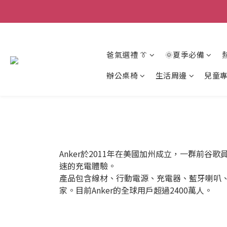
爸氣選禮 👔
🌞夏季必備
辦公桌椅
生活周邊
兒童
Anker於2011年在美國加州成立，一群前
速的充電體驗。
產品包含線材、行動電源、充電器、藍牙喇叭、
家。目前Anker的全球用戶超過2400萬人。