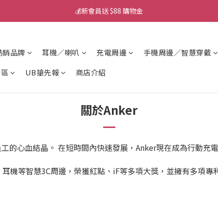
💰新會員送 $88 購物金
💰新會員送 $88 購物金
📱iPhone 17 充電挑選懶人包
熱銷品牌
耳機／喇叭
充電周邊
手機周邊／智慧穿戴
💰新會員送 $88 購物金
專區
UB搶先報
商店介紹
關於Anker
谷歌員工的心血結晶。 在短時間內快速發展，Anker現在成為行
耳機等智慧3C周邊，榮獲紅點、iF等多項大獎，並擁有多項專