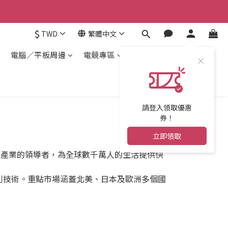
$
TWD
繁體中文
電腦／平板周邊
電競專區
請登入領取優惠
券！
立即領取
動充電產業的領導者，為全球數千萬人的生活提供快
利技術。重點市場涵蓋北美、日本及歐洲多個國