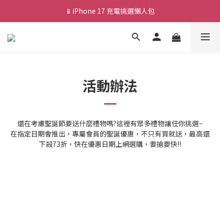
📱iPhone 17 充電挑選懶人包
💰新會員送 $88 購物金
🎟️ 去領優惠券 ▶▶
💰新會員送 $88 購物金
活動辦法
還在考慮聖誕節要送什麼禮物嗎?這裡有眾多禮物讓任你挑選~
在指定日期會推出，專屬會員的聖誕優惠，不只有買就送，最高還
下殺73折，快在優惠日期上網選購，要搶要快!!