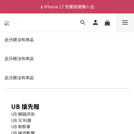
📱iPhone 17 充電挑選懶人包
💰新會員送 $88 購物金
🎟️ 去領優惠券 ▶▶
💰新會員送 $88 購物金
此分類沒有商品
此分類沒有商品
此分類沒有商品
UB 搶先報
UB 開箱評測
UB 3C科普
UB 新鮮事
UB 操作教學