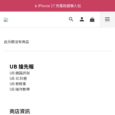
📱iPhone 17 充電挑選懶人包
💰新會員送 $88 購物金
🎟️ 去領優惠券 ▶▶
💰新會員送 $88 購物金
此分類沒有商品
UB 搶先報
UB 開箱評測
UB 3C科普
UB 新鮮事
UB 操作教學
商店資訊