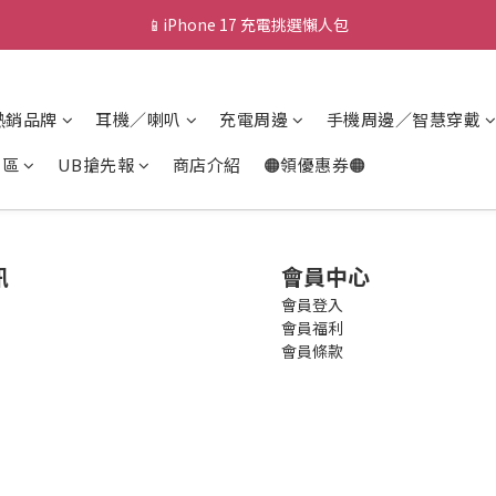
📱iPhone 17 充電挑選懶人包
💰新會員送 $88 購物金
🎟️ 去領優惠券 ▶▶
熱銷品牌
耳機／喇叭
充電周邊
手機周邊／智慧穿戴
💰新會員送 $88 購物金
專區
UB搶先報
商店介紹
🟠領優惠券🟠
訊
會員中心
會員登入
會員福利
會員條款