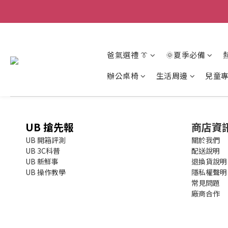
爸氣選禮 👔
🌞夏季必備
辦公桌椅
生活周邊
兒童
UB 搶先報
商店資
UB 開箱評測
關於我們
UB 3C科普
配送說明
UB 新鮮事
退換貨說明
UB 操作教學
隱私權聲明
常見問題
廠商合作