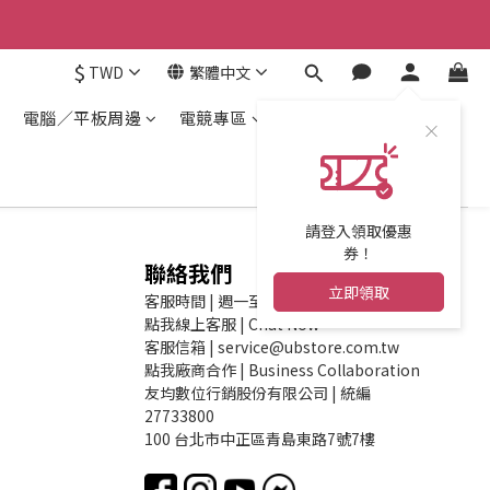
$
TWD
繁體中文
電腦／平板周邊
電競專區
請登入領取優惠
券！
聯絡我們
立即領取
客服時間 | 週一至週五 09:30am-18:30pm
點我線上客服 | Chat Now
客服信箱 | service@ubstore.com.tw
點我廠商合作 | Business Collaboration
友均數位行銷股份有限公司 | 統編
27733800
100 台北市中正區青島東路7號7樓