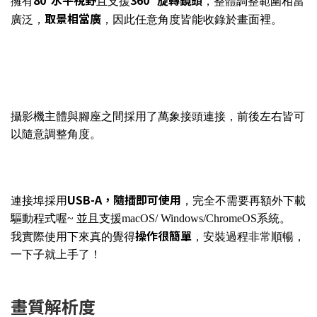
80°水平視野
360° 旋轉鏡頭
擁有
且支援
，整體調整範圍相當
取景相當廣
廣泛，
，因此任意角度皆能收錄於畫面裡。
攝影機主體與腳座之間採用了萬象接頭連接，前後左右皆可
以隨意調整角度。
USB-A，隨插即可使用
連接埠採用
，完全不需要再額外下載
驅動程式喔~ 並且支援macOS/ Windows/ChromeOS系統。
操作很簡單
我實際使用下來真的覺得
，安裝過程非常順暢，
一下子就上手了！
畫質解析度