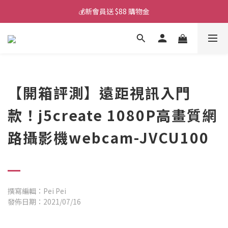
💰新會員送 $88 購物金
💰新會員送 $88 購物金
📱iPhone 17 充電挑選懶人包
💰新會員送 $88 購物金
【開箱評測】遠距視訊入門
款！j5create 1080P高畫質網
路攝影機webcam-JVCU100
撰寫編輯：Pei Pei
發佈日期：2021/07/16