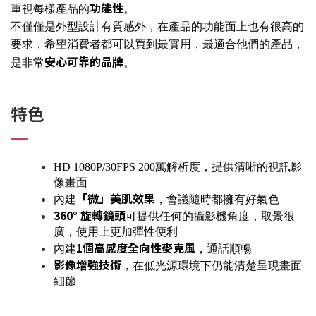
功能性
重視每樣產品的
。
不僅僅是外型設計有質感外，在產品的功能面上也有很高的
要求，希望消費者都可以買到最實用，最適合他們的產品，
安心可靠的品牌
是非常
。
特色
HD 1080P/30FPS 200萬解析度，提供清晰的視訊影
像畫面
「微」美肌效果
內建
，會議隨時都擁有好氣色
360° 旋轉鏡頭
可提供任何的攝影機角度，取景很
廣，使用上更加彈性便利
1個高感度全向性麥克風
內建
，通話順暢
影像增強技術
，在低光源環境下仍能清楚呈現畫面
細節