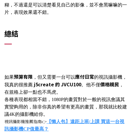
糊，不過還是可以清楚看見自己的影像，並不會黑嘛嘛的一
片，表現效果還不錯。
總結
預算有限
應付日常
如果
，但又需要一台可以
的視訊攝影機，
j5create 的 JVCU100
價格親民
我真的很推薦
。他不僅
，
在規格上卻一點也不馬虎。
各種表現都相當不錯，1080P的畫質對於一般的視訊會議其
實蠻夠用的，除非你真的希望有更高的畫質，那我就比較建
議4K的攝影機給你。
視訊攝影機推薦指南👉
【懶人包】遠距上班/上課 買這一台視
訊攝影機CP值最高？