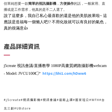
但單純想要一款
簡單的視訊攝影機
，
方便操作
的話，一般家用、直
播或是工作需求，他真的是不二人選了。
說了這麼多，我自己私心最喜歡的還是他的美肌效果啦~ 這
應該是造福每一個懶人吧!? 不用化妝就可以有良好的氣色，
真的很滿意👍
產品詳細資訊
j5create 視訊會議/直播教學 1080P高畫質網路攝影機webcam
👉
https://lihi1.com/hDww6
- Model: JVCU100
#j5create#視訊攝影機#視訊會議#遠距上課#居家班公#WFH#台
北三創#UBstore