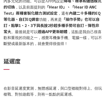
降噪、標準和通透模式
內多元化的功能。可以從APP內設定
的切換
「Hear ID」、「Hear ID ANC
，以及前面提到的
Test」兩種客製化聽力測試設定
內建二十多種的EQ
，還有
等化器、自訂EQ調音
「操作手勢」也可以自
功能，再來是
訂，點擊1、2、3下與長按2秒超多種手勢可自訂，彈性非
常大
透過APP更新韌體
。最後就是可以
，這點是我自己很喜
歡和重視的功能之一，感覺耳機像手機、電腦一樣，可以不
斷變成最新版本的，就會覺得很值得！
延遲度
在影音延遲度實測，無體感延遲，與口型都能對得上。但玩
槍戰、對拍遊戲等，則有一點點的延遲感。