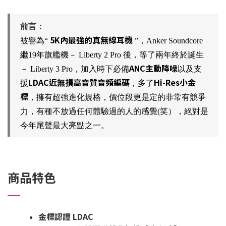
前言：
5K內最強的真無線耳機
被譽為“
”，Anker Soundcore
繼19年旗艦機－ Liberty 2 Pro 後，等了兩年終於誕生
ANC主動降噪
－ Liberty 3 Pro，加入時下必備
以及支
LDAC近無損高音質音頻編碼
Hi-Res小金
援
，多了
標
，擁有超強進化規格，價位段更是定的非常有競爭
力，有種不放過任何體驗過的人的感覺(笑），絕對是
今年尾聲最大亮點之一。
商品特色
金標認證 LDAC