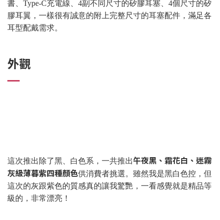
書、Type-C充電線、4副不同尺寸的矽膠耳塞、4個尺寸的矽
膠耳翼，一樣很有誠意的附上完整尺寸的耳塞配件，滿足各
耳型配戴需求。
外觀
午夜黑、霜花白、迷霧
這次推出除了黑、白色系，一共推出
灰級薄暮紫四種顏色
供消費者挑選。雖然我是黑白色控，但
這次的灰跟紫色的質感真的讓我驚艷，一看感覺就是精品等
級的，非常漂亮！