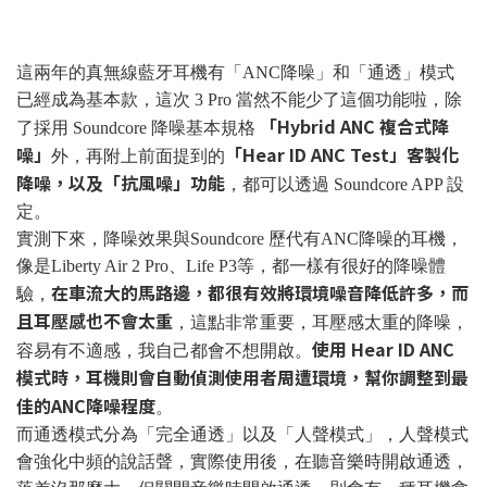
這兩年的真無線藍牙耳機有「ANC降噪」和「通透」模式
已經成為基本款，這次 3 Pro 當然不能少了這個功能啦，除
「Hybrid ANC 複合式降
了採用 Soundcore 降噪基本規格
噪」
「Hear ID ANC Test」客製化
外，再附上前面提到的
降噪，以及「抗風噪」功能
，都可以透過 Soundcore APP 設
定。
實測下來，降噪效果與Soundcore 歷代有ANC降噪的耳機，
像是Liberty Air 2 Pro、Life P3等，都一樣有很好的降噪體
在車流大的馬路邊，都很有效將環境噪音降低許多，而
驗，
且耳壓感也不會太重
，這點非常重要，耳壓感太重的降噪，
使用 Hear ID ANC
容易有不適感，我自己都會不想開啟。
模式時，耳機則會自動偵測使用者周遭環境，幫你調整到最
佳的ANC降噪程度
。
而通透模式分為「完全通透」以及「人聲模式」，人聲模式
會強化中頻的說話聲，實際使用後，在聽音樂時開啟通透，