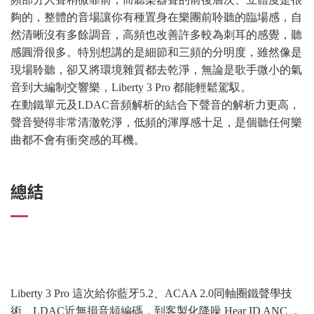
夠的，整體的音場讓你有種置身在樂團前聆聽的臨場感，自
然清晰沒有多餘調音，高頻也改善許多較為刺耳的感覺，聽
感圓滑很多。特別想講的是細節和三頻的分明度，雖然像是
現場聆聽，卻又將環境雜質都去乾淨，無論是歌手微小的氣
音到大編制交響樂，Liberty 3 Pro 都能輕鬆駕馭。
在動鐵單元及LDAC音頻解析的結合下聲音的解析力更高，
聲音變得非常清澈乾淨，低頻的渾厚感十足，是個聽任何樂
曲都不會有衝突感的耳機。
總結
Liberty 3 Pro 這次給你藍牙5.2、ACAA 2.0同軸圈鐵聲學技
術、LDAC近無損音頻編碼，到客製化降噪 Hear ID ANC ，