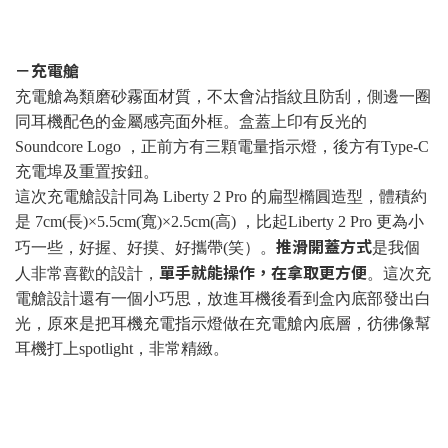
－充電艙
充電艙為類磨砂霧面材質，不太會沾指紋且防刮，側邊一圈
同耳機配色的金屬感亮面外框。盒蓋上印有反光的
Soundcore Logo ，正前方有三顆電量指示燈，後方有Type-C
充電埠及重置按鈕。
這次充電艙設計同為 Liberty 2 Pro 的扁型橢圓造型，體積約
是 7cm(長)×5.5cm(寬)×2.5cm(高) ，比起Liberty 2 Pro 更為小
推滑開蓋方式
巧一些，好握、好摸、好攜帶(笑）。
是我個
單手就能操作，在拿取更方便
人非常喜歡的設計，
。這次充
電艙設計還有一個小巧思，放進耳機後看到盒內底部發出白
光，原來是把耳機充電指示燈做在充電艙內底層，彷彿像幫
耳機打上spotlight，非常精緻。