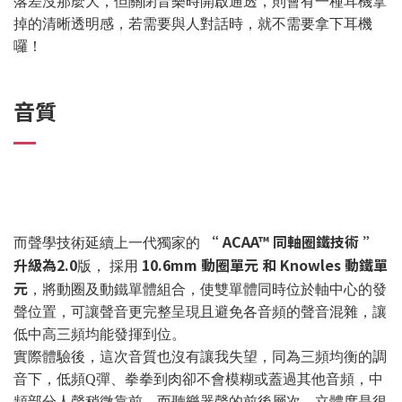
落差沒那麼大，但關閉音樂時開啟通透，則會有一種耳機拿
掉的清晰透明感，若需要與人對話時，就不需要拿下耳機
囉！
音質
“ ACAA™ 同軸圈鐵技術 ”
而聲學技術延續上一代獨家的
升級為2.0
10.6mm 動圈單元 和 Knowles 動鐵單
版， 採用
元
，將動圈及動鐵單體組合，使雙單體同時位於軸中心的發
聲位置，可讓聲音更完整呈現且避免各音頻的聲音混雜，讓
低中高三頻均能發揮到位。
實際體驗後，這次音質也沒有讓我失望，同為三頻均衡的調
音下，低頻Q彈、拳拳到肉卻不會模糊或蓋過其他音頻，中
頻部分人聲稍微靠前，而聽樂器聲的前後層次、立體度是很