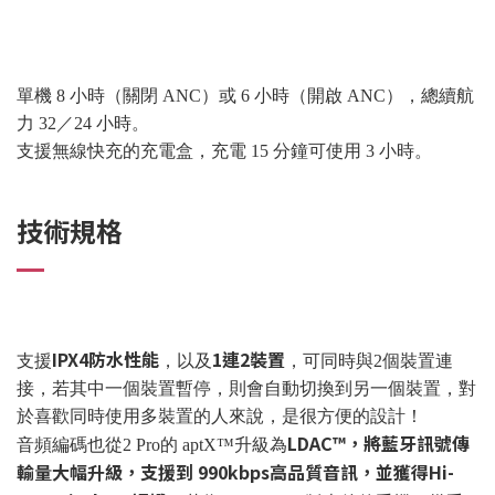
單機 8 小時（關閉 ANC）或 6 小時（開啟 ANC），總續航
力 32／24 小時。
支援無線快充的充電盒，充電 15 分鐘可使用 3 小時。
技術規格
IPX4防水性能
1連2裝置
支援
，以及
，可同時與2個裝置連
接，若其中一個裝置暫停，則會自動切換到另一個裝置，對
於喜歡同時使用多裝置的人來說，是很方便的設計！
LDAC™，將藍牙訊號傳
音頻編碼也從2 Pro的 aptX™升級為
輸量大幅升級，支援到 990kbps高品質音訊，並獲得Hi-