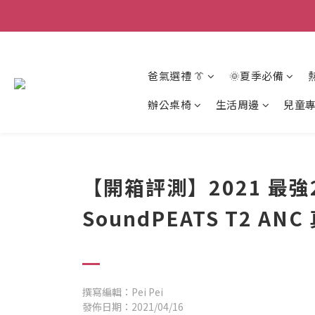
爸氣選禮 👔
🌞夏季必備
辦公桌椅
生活周邊
兒童
【開箱評測】2021 最
SoundPEATS T2 A
撰寫編輯：Pei Pei
發佈日期：2021/04/16