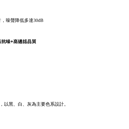
，噪聲降低多達30dB
高抗噪+高通話品質
作風，以黑、白、灰為主要色系設計。