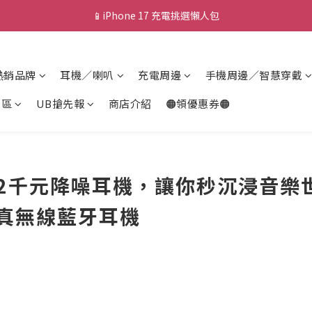
📱iPhone 17 充電挑選懶人包
💰新會員送 $88 購物金
🎟️ 去領優惠券 ▶▶
熱銷品牌
耳機／喇叭
充電周邊
手機周邊／智慧穿戴
💰新會員送 $88 購物金
專區
UB搶先報
商店介紹
🟠領優惠券🟠
強2千元降噪耳機，讓你秒沉浸音樂
NC 真無線藍牙耳機