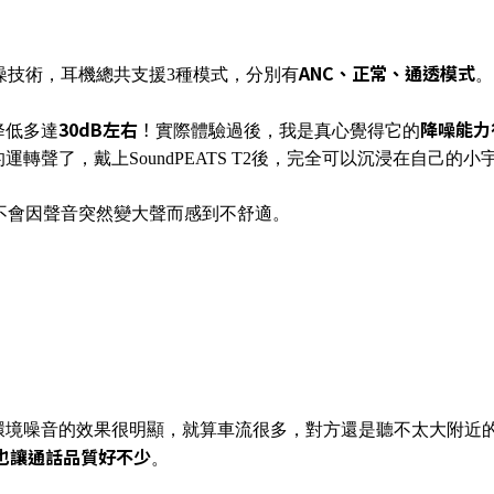
ANC、正常、通透模式
NC主動降噪技術，耳機總共支援3種模式，分別有
。
30dB左右
！
降噪能力
降低多達
實際體驗過後，我是真心覺得它的
聲了，戴上SoundPEATS T2後，完全可以沉浸在自己的小
不會因聲音突然變大聲而感到不舒適。
環境噪音的效果很明顯，就算車流很多，對方還是聽不太大附近
也讓通話品質好不少
。