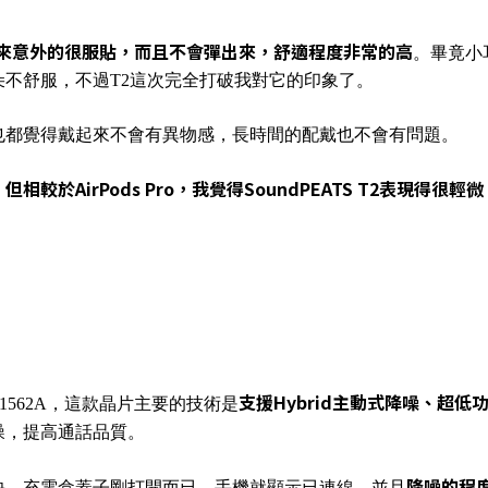
來意外的很服貼，而且不會彈出來，舒適程度非常的高
。畢竟小
不舒服，不過T2這次完全打破我對它的印象了。
也都覺得戴起來不會有異物感，長時間的配戴也不會有問題。
AirPods Pro，我覺得SoundPEATS T2表現得很輕微
支援Hybrid主動式降噪、超
AB1562A，這款晶片主要的技術是
噪，提高通話品質。
降噪的程
快，充電盒蓋子剛打開而已，手機就顯示已連線，並且