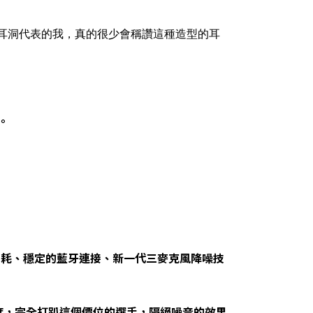
耳洞代表的我，真的很少會稱讚這種造型的耳
。
低功耗、穩定的藍牙連接、新一代三麥克風降噪技
度，完全打趴這個價位的選手，隔絕噪音的效果