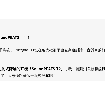
oundPEATS
！！！
資破千萬後，Truengine H1也在各大社群平台被高度討論，音
主動式降噪的耳機「SoundPEATS T2」
，我一聽到消息就超級興奮
多了，大家快跟著我一起來開箱吧！