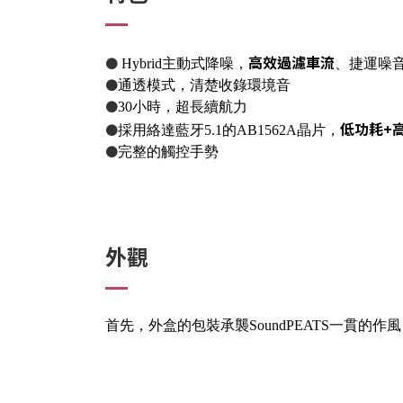
高效過濾車流
●
Hybrid主動式降噪，
、捷運噪音
●
通透模式，清楚收錄環境音
●
30小時，超長續航力
低功耗+
●
採用絡達藍牙5.1的AB1562A晶片，
●
完整的觸控手勢
外觀
首先，外盒的包裝承襲SoundPEATS一貫的