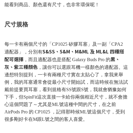
能看到商品、顏色還有尺寸，也非常環保呢！
尺寸規格
每一卡有兩個尺寸的「CP1025 矽膠耳塞」及一副「CPA2
S&SS、S&M、M&ML 及 ML&L 四種搭
適配器」，分別有
配可選擇
黑、
，而且適配器也是搭配 Galaxy Buds Pro 的
灰、紫三種顏色
，讓你可以選跟耳機一樣顏色的適配器。這
邊想特別提到，一卡有兩種尺寸實在太貼心了，拿我來舉
例，我的耳塞通常會從最小尺寸開始試，而這時候在無法試
戴前提要買耳塞，看到規格有SS號跟S號，我就會猶豫如何
下手，但SpinFit這次直接一卡給你兩個相近尺寸，就不會擔
心這個問題了～尤其是ML號這種中間的尺寸，在之前
AirPods Pro 的 CP1025 ，記得那時候ML號這個尺寸，受到
很多剛好卡在M跟L號之間的客人喜愛。