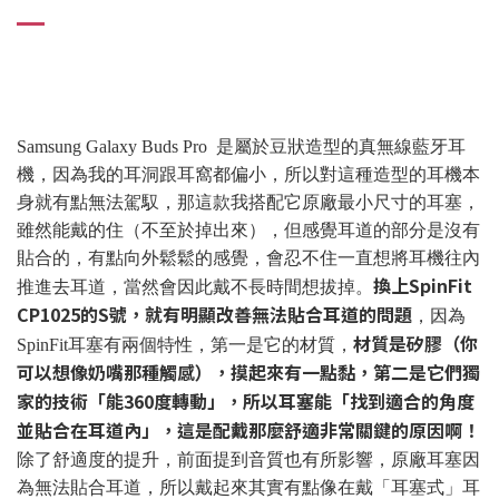
Samsung Galaxy Buds Pro 是屬於豆狀造型的真無線藍牙耳
機，因為我的耳洞跟耳窩都偏小，所以對這種造型的耳機本
身就有點無法駕馭，那這款我搭配它原廠最小尺寸的耳塞，
雖然能戴的住（不至於掉出來），但感覺耳道的部分是沒有
貼合的，有點向外鬆鬆的感覺，會忍不住一直想將耳機往內
換上SpinFit
推進去耳道，當然會因此戴不長時間想拔掉。
CP1025的S號，就有明顯改善無法貼合耳道的問題
，因為
材質是矽膠（你
SpinFit耳塞有兩個特性，第一是它的材質，
可以想像奶嘴那種觸感），摸起來有一點黏，第二是它們獨
家的技術「能360度轉動」，所以耳塞能「找到適合的角度
並貼合在耳道內」，這是配戴那麼舒適非常關鍵的原因啊！
除了舒適度的提升，前面提到音質也有所影響，原廠耳塞因
為無法貼合耳道，所以戴起來其實有點像在戴「耳塞式」耳