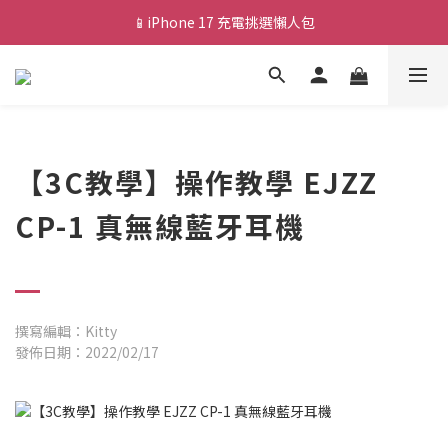
📱iPhone 17 充電挑選懶人包
💰新會員送 $88 購物金
🎟️ 去領優惠券 ▶▶
💰新會員送 $88 購物金
【3C教學】操作教學 EJZZ
CP-1 真無線藍牙耳機
撰寫編輯：Kitty
發佈日期：2022/02/17