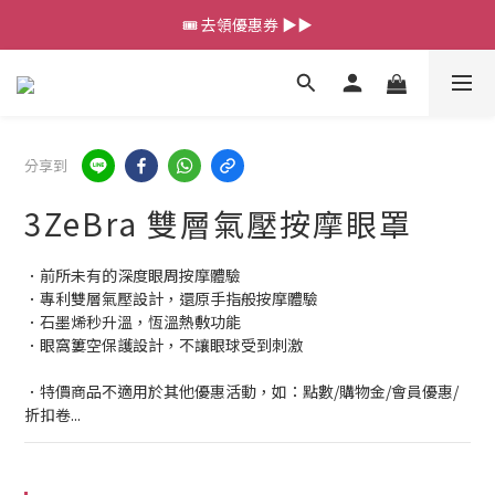
💰新會員送 $88 購物金
🎟️ 去領優惠券 ▶▶
💰新會員送 $88 購物金
分享到
3ZeBra 雙層氣壓按摩眼罩
．前所未有的深度眼周按摩體驗
．專利雙層氣壓設計，還原手指般按摩體驗
．石墨烯秒升溫，恆溫熱敷功能
．眼窩簍空保護設計，不讓眼球受到刺激
．特價商品不適用於其他優惠活動，如：點數/購物金/會員優惠/
折扣卷...