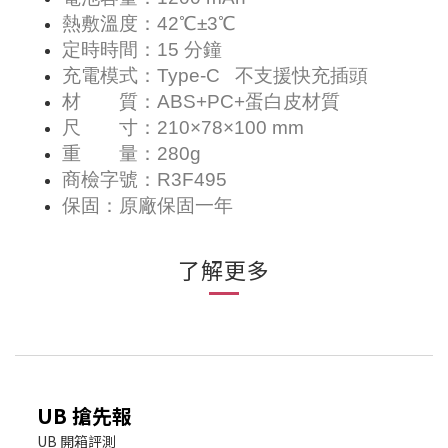
熱敷溫度：42℃±3℃
定時時間：15 分鐘
充電模式：Type-C 不支援快充插頭
材 質：ABS+PC+蛋白皮材質
尺 寸：210×78×100 mm
重 量：280g
商檢字號：R3F495
保固：原廠保固一年
了解更多
UB 搶先報
UB 開箱評測