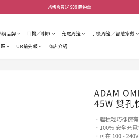
💰新會員送 $88 購物金
💰新會員送 $88 購物金
📱iPhone 17 充電挑選懶人包
熱銷品牌
耳機／喇叭
充電周邊
手機周邊／智慧穿戴
💰新會員送 $88 購物金
專區
UB搶先報
商店介紹
ADAM OMN
45W 雙
．體積輕巧卻擁有
．100% 安全充
．可在 100 - 24