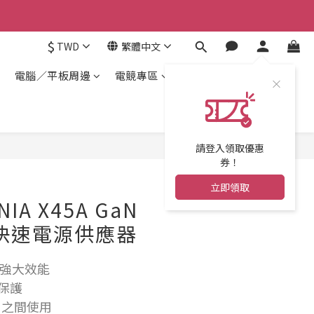
$
TWD
繁體中文
電腦／平板周邊
電競專區
請登入領取優惠
券！
立即領取
IA X45A GaN
孔快速電源供應器
強大效能
電保護
0V 之間使用