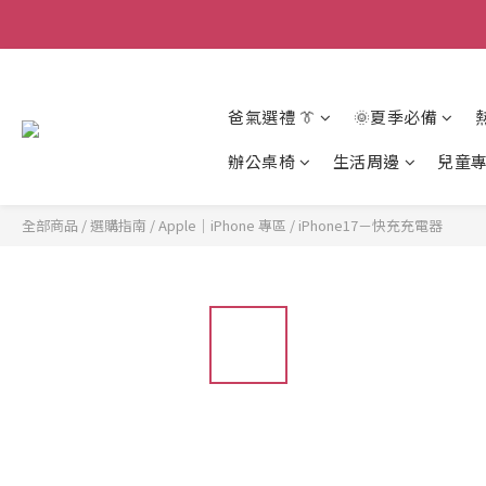
爸氣選禮 👔
🌞夏季必備
辦公桌椅
生活周邊
兒童
全部商品
/
選購指南
/
Apple｜iPhone 專區
/
iPhone17－快充充電器