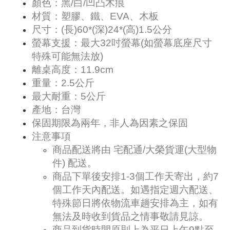
顏色：黑/白/凹凸木痕
材質：塑膠、鐵、EVA、木板
尺寸：(長)60*(深)24*(高)1.5公分
螢幕支援：最大32吋螢幕(如螢幕底座尺寸
特殊可能無法放)
離桌高度：11.9cm
重量：2.5公斤
最大耐重：5公斤
產地：台灣
保固期限為兩年，非人為因素之保固
注意事項
商品配送將由 宅配通/大榮貨運(大型物
件) 配送。
商品下單後安排1-3個工作天寄出，約7
個工作天內配送。如遇指定週六配送、
特殊節日將依物流車趟安排為主，如有
無法及時收到貨品之情事敬請見諒。
商品到貨時間原則上為平日上午9點至