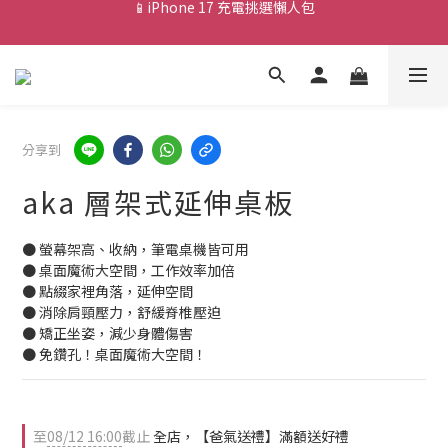
💰新會員送 $88 購物金
💰新會員送 $88 購物金
📱iPhone 17 充電挑選懶人包
💰新會員送 $88 購物金
分享到
aka 層架式延伸桌板
● 螢幕架高、收納，筆電桌機皆可用
● 桌面魔術大空間，工作效率加倍
● 點綴家裡角落，延伸空間
● 消除肩頸壓力，舒緩脊椎壓迫
● 矯正坐姿，減少身體傷害
● 免鑽孔！桌面魔術大空間！
至
08/12 16:00
截止
全店，【爸氣送禮】滿額送好禮