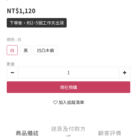
NT$1,120
下單後，約2~5個工作天出貨
顏色
: 白
白
黑
凹凸木痕
數量
現在預購
加入追蹤清單
送貨及付款方
商品描述
顧客評價
式