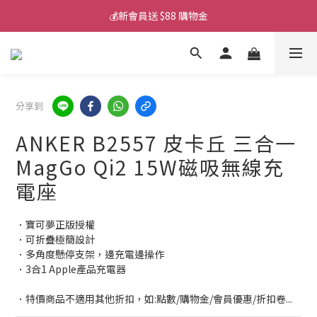
💰新會員送 $88 購物金
💰新會員送 $88 購物金
📱iPhone 17 充電挑選懶人包
🎟️ 去領優惠券 ▶▶
分享到
💰新會員送 $88 購物金
ANKER B2557 皮卡丘 三合一
MagGo Qi2 15W磁吸無線充
電座
．寶可夢正版授權
．可折疊極簡設計
．多角度懸停支架，邊充電邊操作
．3合1 Apple產品充電器
．特價商品不適用其他折扣，如:點數/購物金/會員優惠/折扣卷...