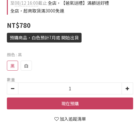
至
08/12 16:00
截止
全店，【爸氣送禮】滿額送好禮
全店，超商取貨滿3000免運
NT$780
預購商品，白色預計7月底 開始出貨
顏色
: 黑
黑
白
數量
現在預購
加入追蹤清單