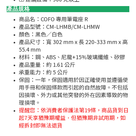
產品規格
商品名：COFO 專用筆電座 R
產品型號：CM-LHMB/CM-LHMW
顏色：黑色／白色
產品尺寸：寬 302 mm x 長 220-333 mm x 高
55.4 mm
材料：鋼、ABS、尼龍+15%玻璃纖維、矽膠
產品重量：約 1.61 公斤
承重能力：約 5 公斤
保固：一年，保固適用於因正確使用並遵循使
用手冊和保固條款而引起的自然故障。不包括
因損壞、外力或其他突發的外在因素導致的物
理損壞。
提醒您：依消費者保護法第19條，商品貨到日
起7天享猶豫期權益．但猶豫期非試用期，如
經拆封即無法退貨