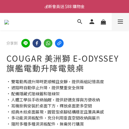
💰新會員送 $88 購物金
💰新會員送 $88 購物金
📱iPhone 17 充電挑選懶人包
💰新會員送 $88 購物金
分享到
COUGAR 美洲獅 E-ODYSSEY
旗艦電動升降電競桌
• 雙電動馬達升降時更順暢且安靜，提供兩組記憶高度
• 遇阻時自動停止升降，提供雙重安全保障
• 配備隱藏式理線蓋和理線架
• 人體工學扶手收納抽屜，提供舒適支撐與方便收納
• 耳機掛鉤安裝於桌面下方，釋放桌面更多空間
• 經典木紋桌面展現，圓管型桌腳結構穩定且兼具美感
• 多功能洞洞板配件，充分利用垂直空間收納與展示
• 隨附多種多種洞洞板配件，無需另行購買