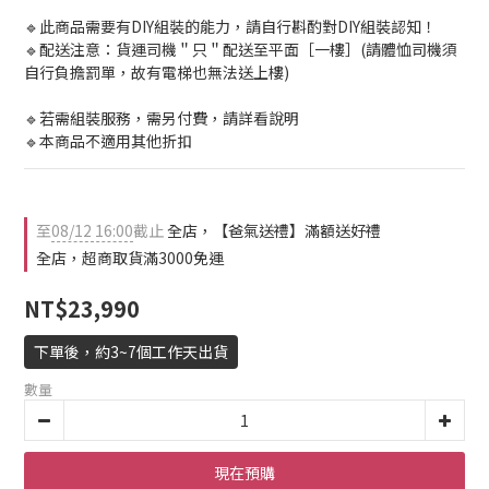
🔹此商品需要有DIY組裝的能力，請自行斟酌對DIY組裝認知！
🔹配送注意：貨運司機＂只＂配送至平面［一樓］(請體恤司機須
自行負擔罰單，故有電梯也無法送上樓)
🔹若需組裝服務，需另付費，請詳看說明
🔹本商品不適用其他折扣
至
08/12 16:00
截止
全店，【爸氣送禮】滿額送好禮
全店，超商取貨滿3000免運
NT$23,990
下單後，約3~7個工作天出貨
數量
現在預購