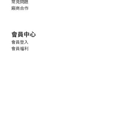
常見問題
廠商合作
會員中心
會員登入
會員福利
會員條款
聯絡我們
客服時間 | 週一至週五 09:30am-18:30pm
點我線上客服 | Chat Now
客服信箱 | service@ubstore.com.tw
點我廠商合作 | Business Collaboration
友均數位行銷股份有限公司 | 統編27733800
100 台北市中正區青島東路7號7樓