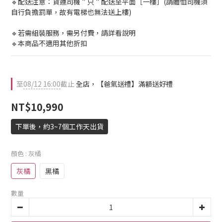
🔹配送注意：貨運司機＂只＂配送至平面［一樓］(請體恤司機須
自行負擔罰單，故有電梯也無法送上樓)
🔹若需組裝服務，需另付費，請詳看說明
🔹本商品不適用其他折扣
至
08/12 16:00
截止
全店，【爸氣送禮】滿額送好禮
NT$10,990
下單後，約3~7個工作天出貨
顏色
: 灰橘
灰橘
黑橘
數量