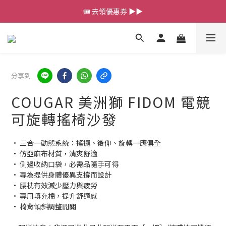
💰新會員送 $88 購物金
🎟️ 去領優惠券 ▶▶
💰新會員送 $88 購物金
分享到
COUGAR 美洲獅 FIDOM 電競
可旋轉搖椅沙發
• 三合一動態系統：搖擺、後仰、旋轉一應俱全
• 仿亞麻布材質，清爽舒適
• 側邊收納口袋，必需品隨手可得
• 專為提供身體優異支撐而設計
• 腰枕有效減少壓力與疲勞
• 專用填充棉，提升舒適感
• 椅背傾斜調整開關