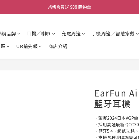
💰新會員送 $88 購物金
💰新會員送 $88 購物金
📱iPhone 17 充電挑選懶人包
熱銷品牌
耳機／喇叭
充電周邊
手機周邊／智慧穿戴
💰新會員送 $88 購物金
專區
UB搶先報
商店介紹
EarFun A
藍牙耳機
．榮獲2024日本VGP
．採用高通最新 QCC30
．藍牙5.4，超低功耗
．支援各種降噪場景可