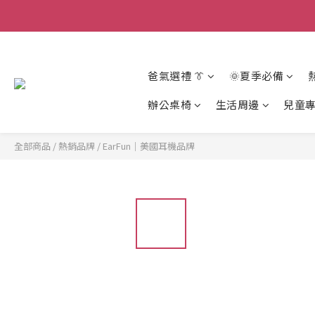
爸氣選禮 👔
🌞夏季必備
辦公桌椅
生活周邊
兒童
全部商品
/
熱銷品牌
/
EarFun｜美國耳機品牌