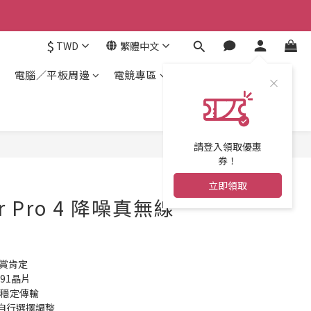
$
TWD
繁體中文
電腦／平板周邊
電競專區
請登入領取優惠
券！
立即領取
ir Pro 4 降噪真無線
金賞肯定
91晶片
、穩定傳輸
自行選擇調整