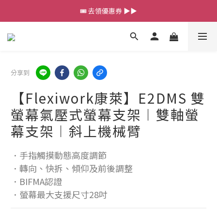
💰新會員送 $88 購物金
🎟️ 去領優惠券 ▶▶
💰新會員送 $88 購物金
分享到
【Flexiwork康萊】E2DMS 雙
螢幕氣壓式螢幕支架︱雙軸螢
幕支架︱斜上機械臂
．手指觸摸動態高度調節
．轉向、快拆、傾仰及前後調整
．BIFMA認證
．螢幕最大支援尺寸28吋