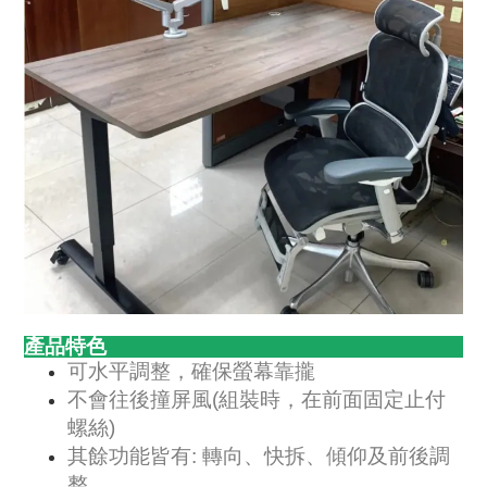
產品特色
可水平調整，確保螢幕靠攏
不會往後撞屏風(組裝時，在前面固定止付
螺絲)
其餘功能皆有: 轉向、快拆、傾仰及前後調
整