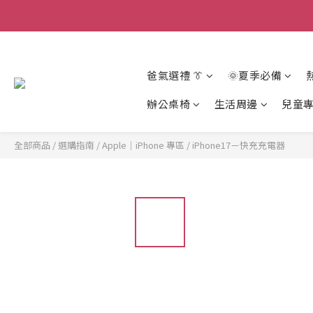
爸氣選禮 👔
🌞夏季必備
辦公桌椅
生活周邊
兒童
全部商品
/
選購指南
/
Apple｜iPhone 專區
/
iPhone17－快充充電器