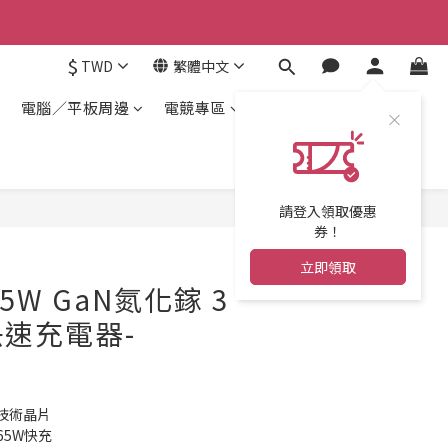
$
TWD
繁體中文
電腦／平板周邊
電競專區
請登入領取優惠
券！
立即領取
 65W GaN氮化鎵 3
速充電器-
技術晶片
65W快充