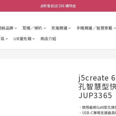
💰新會員送 $88 購物金
💰新會員送 $88 購物金
📱iPhone 17 充電挑選懶人包
熱銷品牌
耳機／喇叭
充電周邊
手機周邊／智慧穿戴
💰新會員送 $88 購物金
專區
UB搶先報
商店介紹
j5create
孔智慧型快
JUP3365
．使用最新GaN氮化鎵
．USB-C單埠支援最高