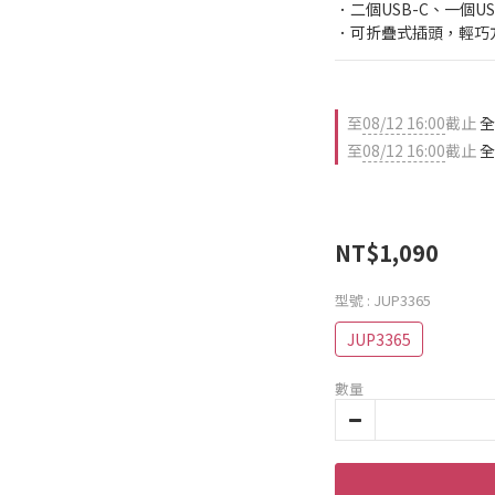
．二個USB-C、一個U
．可折疊式插頭，輕巧
至
08/12 16:00
截止
全
至
08/12 16:00
截止
全
NT$1,090
型號
: JUP3365
JUP3365
數量