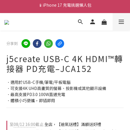
💰新會員送 $88 購物金
🎟️ 去領優惠券 ▶▶
💰新會員送 $88 購物金
分享到
j5create USB-C 4K HDMI™轉
接器 PD充電–JCA152
．適用於USB-C手機/筆電/平板電腦
．可支援4K UHD高畫質的螢幕、投影機或其他顯示設備
．最高支援PD3.0 100W直通充電
．體積小巧便攜，即插即用
至
08/12 16:00
截止
全店，【爸氣送禮】滿額送好禮