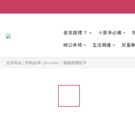
爸氣選禮 👔
🌞夏季必備
辦公桌椅
生活周邊
兒童
全部商品
/
熱銷品牌
/
j5create｜電腦週邊配件