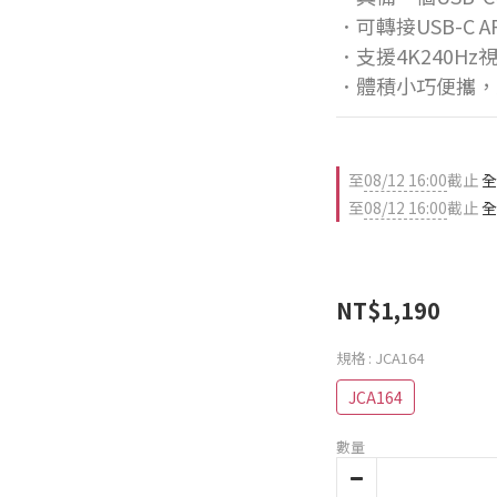
．可轉接USB-C
．支援4K240H
．體積小巧便攜，
至
08/12 16:00
截止
全
至
08/12 16:00
截止
全
NT$1,190
規格
: JCA164
JCA164
數量