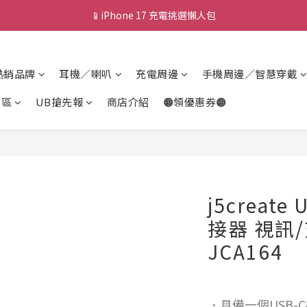
💰新會員送 $88 購物金
🎟️ 去領優惠券 ▶▶
💰新會員送 $88 購物金
熱銷品牌
耳機／喇叭
充電周邊
手機周邊／智慧穿戴
專區
UB搶先報
商店介紹
🟠領優惠券🟠
j5creat
接器 視訊
JCA164
．具備一個USB-