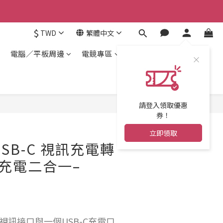
$
TWD
繁體中文
電腦／平板周邊
電競專區
請登入領取優惠
券！
立即領取
e USB-C 視訊充電轉
/充電二合一–
C視訊接口與一個USB-C充電口