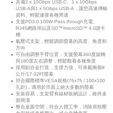
具備2 x 10Gbps USB-C、1 x 10Gbps
USB-A與1 x 5Gbps USB-A，讓您高速傳輸
資料、輕鬆連接各種周邊
支援PD3.0 100W Pass through充電、
RJ45網路埠以及SD™/microSD™ 4.0讀卡
槽
氣壓式支架，輕鬆調節螢幕的高度、角度和
方向
可自由調整手臂位置，支援螢幕360度旋轉
與180度左右調整，輕鬆觀看各種角度
採用鋁合金打造，支撐力強，可承載兩個8
公斤/17-32吋螢幕
符合國際標準VESA規格(75x75 / 100x100
孔距)，適用於市面上絕大多數的螢幕
安裝容易，支架臂有線材收納設計，維持桌
面簡潔
整合桌面空間，符合人體工學，消除肩頸壓