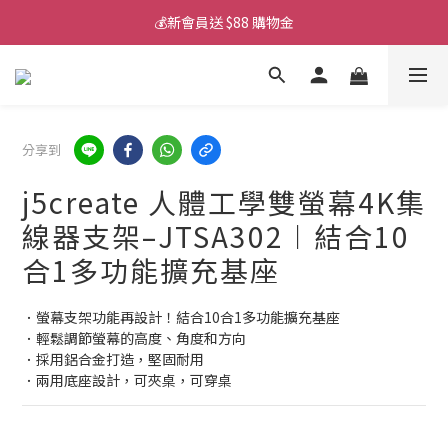
💰新會員送 $88 購物金
💰新會員送 $88 購物金
📱iPhone 17 充電挑選懶人包
💰新會員送 $88 購物金
分享到
j5create 人體工學雙螢幕4K集
線器支架–JTSA302︱結合10
合1多功能擴充基座
．螢幕支架功能再設計！結合10合1多功能擴充基座
．輕鬆調節螢幕的高度、角度和方向
．採用鋁合金打造，堅固耐用
．兩用底座設計，可夾桌，可穿桌