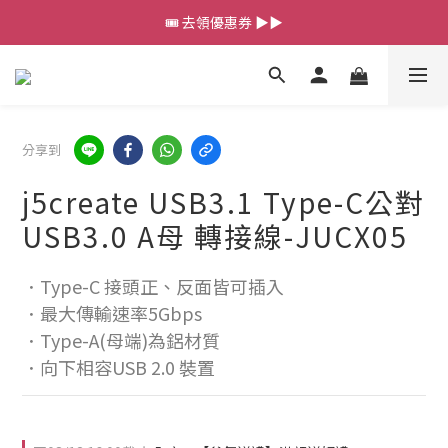
🎟️ 去領優惠券 ▶▶
💰新會員送 $88 購物金
💰新會員送 $88 購物金
分享到
j5create USB3.1 Type-C公對
USB3.0 A母 轉接線-JUCX05
．Type-C 接頭正、反面皆可插入
．最大傳輸速率5Gbps
．Type-A(母端)為鋁材質
．向下相容USB 2.0 裝置