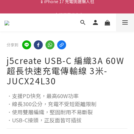
💰新會員送 $88 購物金
🎟️ 去領優惠券 ▶▶
💰新會員送 $88 購物金
分享到
j5create USB-C 編織3A 60W
超長快速充電傳輸線 3米-
JUCX24L30
．支援PD快充，最高60W功率 
．線長300公分，充電不受短距離限制
．使用雙層編織，堅固耐用不易斷裂
．USB-C接頭，正反面皆可插拔