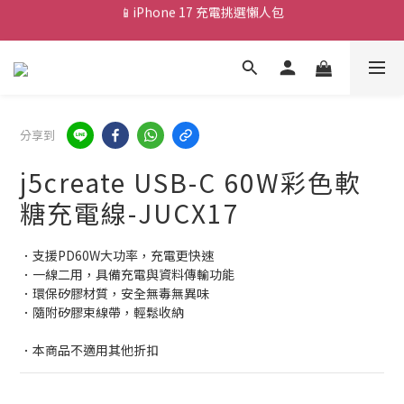
💰新會員送 $88 購物金
🎟️ 去領優惠券 ▶▶
💰新會員送 $88 購物金
分享到
j5create USB-C 60W彩色軟
糖充電線-JUCX17
．支援PD60W大功率，充電更快速
．一線二用，具備充電與資料傳輸功能
．環保矽膠材質，安全無毒無異味
．隨附矽膠束線帶，輕鬆收納
．本商品不適用其他折扣