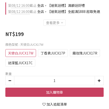
至
08/12 16:00
截止
全店，【爸氣送禮】滿額送好禮
至
08/12 16:00
截止
全店，【爸氣送禮】全館滿$888 超取免運
查看更多
NT$199
顏色型號
: 天使白JUCX17W
天使白JUCX17W
丁香紫JUCX17P
霧玫瑰JUCX17R
迷濛藍JUCX17C
數量
加入購物車
加入追蹤清單