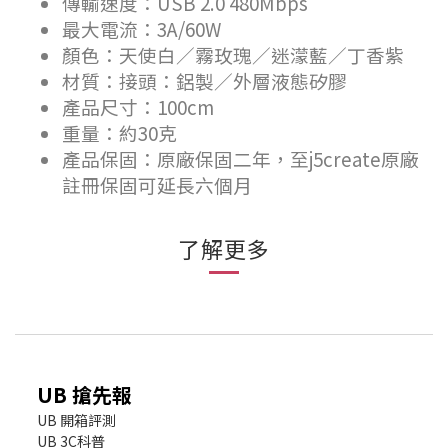
傳輸速度：USB 2.0 480Mbps
最大電流：3A/60W
顏色：天使白／霧玫瑰／迷濛藍／丁香紫
材質：接頭：鋁製／外層液態矽膠
產品尺寸：100cm
重量：約30克
產品保固：原廠保固二年，至j5create原廠
註冊保固可延長六個月
了解更多
UB 搶先報
UB 開箱評測
UB 3C科普