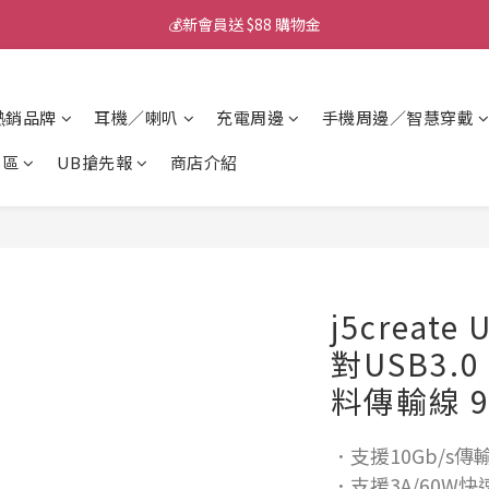
💰新會員送 $88 購物金
💰新會員送 $88 購物金
📱iPhone 17 充電挑選懶人包
熱銷品牌
耳機／喇叭
充電周邊
手機周邊／智慧穿戴
💰新會員送 $88 購物金
專區
UB搶先報
商店介紹
j5create
對USB3.
料傳輸線 90
．支援10Gb/s傳
．支援3A/60W