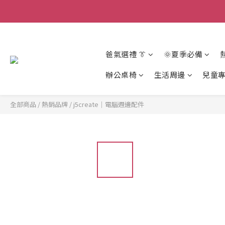
爸氣選禮 👔
🌞夏季必備
辦公桌椅
生活周邊
兒童
全部商品
/
熱銷品牌
/
j5create｜電腦週邊配件