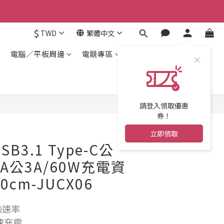
$
TWD
繁體中文
電腦／平板周邊
電競專區
請登入領取優惠
券！
立即領取
 USB3.1 Type-C公
0 A公3A/60W充電資
cm-JUCX06
輸速率
快速充電