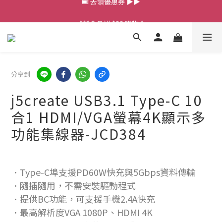
💰新會員送 $88 購物金
💰新會員送 $88 購物金
📱iPhone 17 充電挑選懶人包
🎟️ 去領優惠券 ▶▶
分享到
💰新會員送 $88 購物金
j5create USB3.1 Type-C 10
合1 HDMI/VGA螢幕4K顯示多
功能集線器-JCD384
．Type-C埠支援PD60W快充與5Gbps資料傳輸
．隨插隨用，不需安裝驅動程式
．提供BC功能，可支援手機2.4A快充
．最高解析度VGA 1080P、HDMI 4K