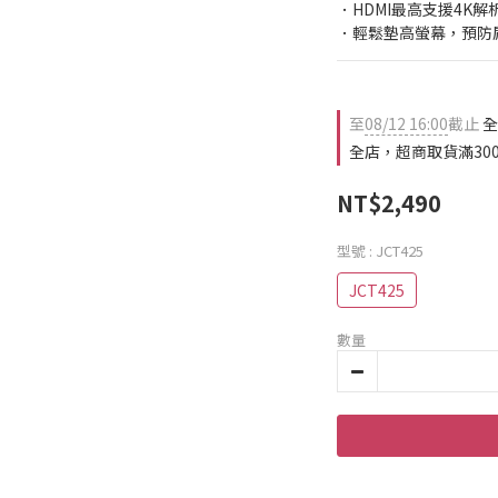
．HDMI最高支援4K解
．輕鬆墊高螢幕，預防
至
08/12 16:00
截止
全
全店，超商取貨滿30
NT$2,490
型號
: JCT425
JCT425
數量