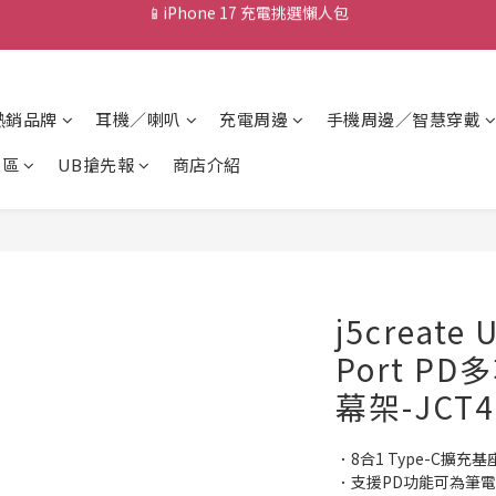
💰新會員送 $88 購物金
💰新會員送 $88 購物金
📱iPhone 17 充電挑選懶人包
熱銷品牌
耳機／喇叭
充電周邊
手機周邊／智慧穿戴
💰新會員送 $88 購物金
專區
UB搶先報
商店介紹
j5create 
Port P
幕架-JCT4
．8合1 Type-C擴充
．支援PD功能可為筆