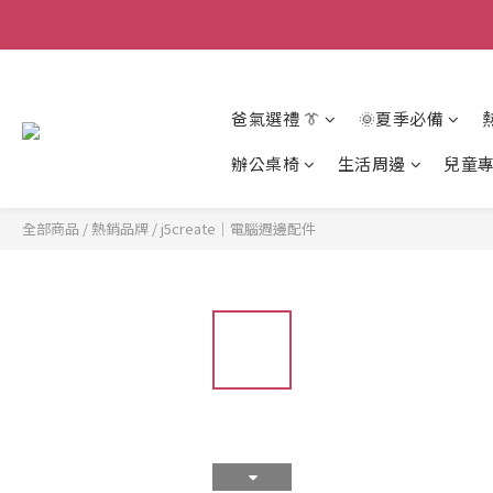
爸氣選禮 👔
🌞夏季必備
辦公桌椅
生活周邊
兒童
全部商品
/
熱銷品牌
/
j5create｜電腦週邊配件