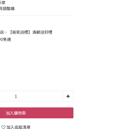
析度
肩頸酸痛
店，【爸氣送禮】滿額送好禮
00免運
加入購物車
加入追蹤清單