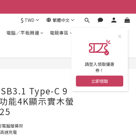
$
TWD
繁體中文
電腦／平板周邊
電競專區
請登入領取優惠
券！
立即領取
USB3.1 Type-C 9
D多功能4K顯示實木螢
25
基座電腦螢幕架
電高速充電