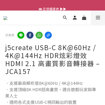
💰新會員送 $88 購物金
🎟️ 去領優惠券 ▶▶
💰新會員送 $88 購物金
分享到
j5create USB-C 8K@60Hz /
4K@144Hz HDR炫彩燈效
HDMI 2.1 高畫質影音轉接器 –
JCA157
．支援最高解析度8K@60Hz / 4K@144Hz
．支援頂級8K HDR超高畫質，適合遊戲玩家與專
業人士
．適用各式支援USB-C視訊輸出的裝置